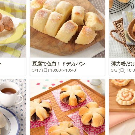
ン
豆腐で色白！ドデカパン
薄力粉だ
5/17 (日) 10:00〜10:40
5/3 (日) 10