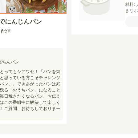
材料:
きな
なボ
スでにんじんパン
スト
なボ
30 配信
【小
牛乳
楽ちんパン
とってもシアワセ！「パンを焼
と思っている方こそチャレンジ
パン」。できあがったパンは武
残る「おうちパン」になること
毎日焼きたくなるパン、お伝え
はこの番組中に解決して楽しく
！ご質問、お待ちしておりまー