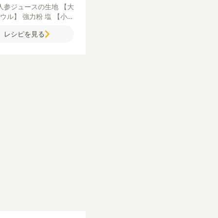
人参ジュースの生地
【大
ボウル】
強力粉
塩
【小さ
ウル】
野菜ジュース
イー
レシピを見る
ほうれん草の生地
【大き
ウル】
強力粉
砂糖
塩
さなボウル】
ほうれん草
水
イースト