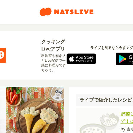
クッキング
ライブを見るなら今すぐダ
Liveアプリ
料理家や有名人
とLive配信で一
緒に料理ができ
ちゃう。
ライブで紹介したレシピ
野菜
で！
by 