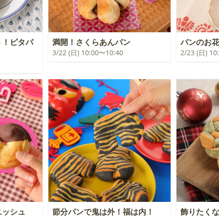
う！ピタパ
満開！さくらあんパン
パンのお
3/22 (日) 10:00〜10:40
2/23 (日) 1
ニッシュ
節分パンで鬼は外！福は内！
飾りたく