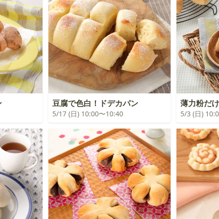
ン
豆腐で色白！ドデカパン
薄力粉だ
5/17 (日) 10:00〜10:40
5/3 (日) 10