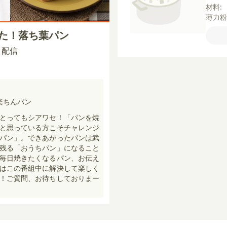
材料:
薄力
塩
【
けた！落ち葉パン
ブオ
に入
40 配信
ーコ
楽ちんパン
とってもシアワセ！「パンを焼
と思っている方こそチャレンジ
パン」。できあがったパンは武
残る「おうちパン」になること
毎日焼きたくなるパン、お伝え
はこの番組中に解決して楽しく
！ご質問、お待ちしておりまー