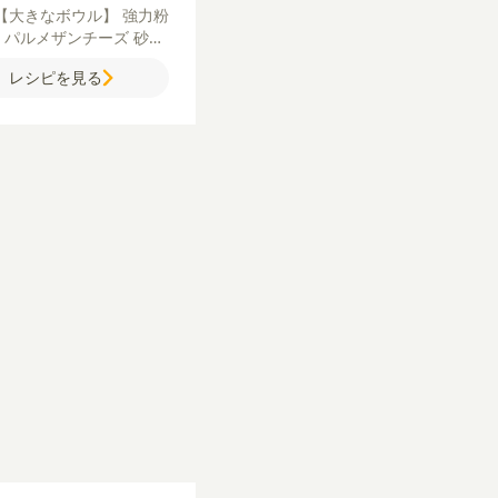
【大きなボウル】
強力粉
粉
パルメザンチーズ
砂糖
小さなボウル】
水
オリー
レシピを見る
イル
ドライイースト
【中
れる具材】
大葉
しらす
ベ
ン
オリーブの実