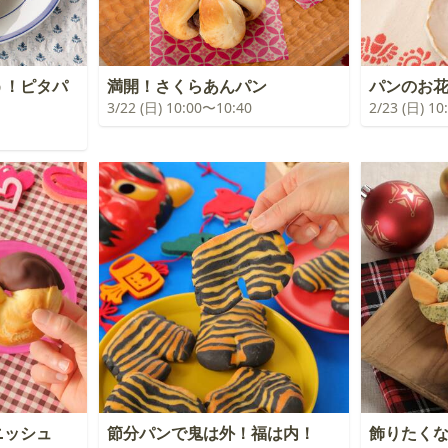
う！ピタパ
満開！さくらあんパン
パンのお
3/22 (日) 10:00〜10:40
2/23 (日) 1
ニッシュ
節分パンで鬼は外！福は内！
飾りたく