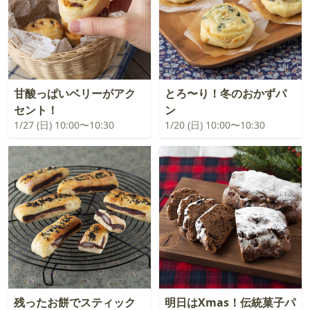
甘酸っぱいベリーがアク
とろ〜り！冬のおかずパ
セント！
ン
1/27 (日) 10:00〜10:30
1/20 (日) 10:00〜10:30
残ったお餅でスティック
明日はXmas！伝統菓子パ