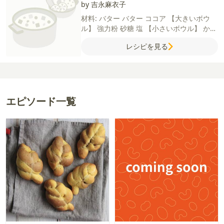
by 吉永麻衣子
材料:
バター
バター
ココア
【大きいボウ
ル】
強力粉
砂糖
塩
【小さいボウル】
かぼ
ちゃ
牛乳
インスタントドライイースト
レシピを見る
エピソード一覧