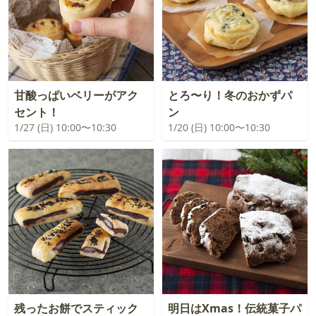
甘酸っぱいベリーがアク
とろ〜り！冬のおかずパ
セント！
ン
1/27 (日) 10:00〜10:30
1/20 (日) 10:00〜10:30
残ったお餅でスティック
明日はXmas！伝統菓子パ