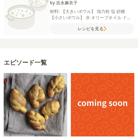
by 吉永麻衣子
材料:
【大きいボウル】
強力粉
塩
砂糖
【小さいボウル】
水
オリーブオイル
ドラ
イイースト
レシピを見る
エピソード一覧