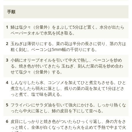
手順
1
鰆は塩少々（分量外）をまぶして5分ほど置く。水分が出たら
ペーパータオルで水気を拭き取る。
2
玉ねぎは薄切りにする。菜の花は半分の長さに切り、茎の方は
粗く刻む。ベーコンは5mm幅の千切りにする。
3
小鍋にオリーブオイルを引いて中火で熱し、ベーコンを炒め
る。焼き色が付いてきたら 玉ねぎ、刻んだ菜の花を炒め合わ
せて塩少々（分量外）する。
4
しんなりしたら水、コンソメを加えてひと煮立ちさせる。ひと
煮立ちしたら弱火に落とし、残りの菜の花を加えて1分ほどさ
っと煮て、塩で味を調える。
5
フライパンにサラダ油を引いて強火にかける。しっかり熱くな
ったら中火に落とし、鰆の皮目を下にして並べる。
6
皮目にしっかりと焼き色がついたらひっくり返し、身の方をさ
っと焼く。全体が白くなってきたら火を止めて予熱で中まで火