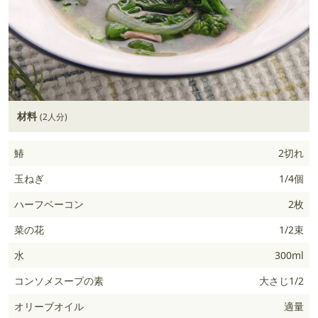
材料
(2人分)
鰆
2切れ
玉ねぎ
1/4個
ハーフベーコン
2枚
菜の花
1/2束
水
300ml
コンソメスープの素
大さじ1/2
オリーブオイル
適量