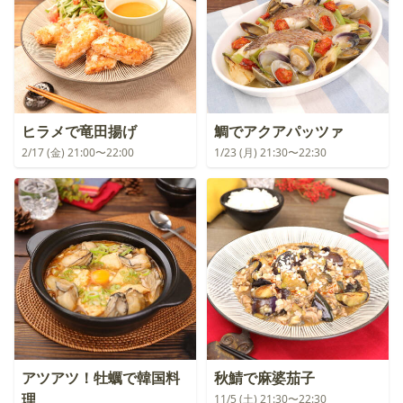
ヒラメで竜田揚げ
鯛でアクアパッツァ
2/17 (金) 21:00〜22:00
1/23 (月) 21:30〜22:30
アツアツ！牡蠣で韓国料
秋鯖で麻婆茄子
理
11/5 (土) 21:30〜22:30