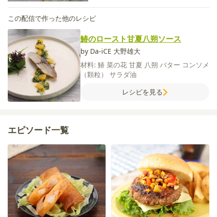
この配信で作った他のレシピ
鰆のロースト甘夏八朔ソース
by Da-iCE 大野雄大
材料:
鰆
菜の花
甘夏
八朔
バター
コンソメ
（顆粒）
サラダ油
レシピを見る
エピソード一覧