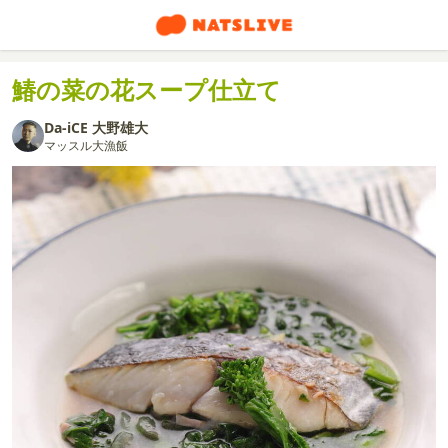
鰆の菜の花スープ仕立て
Da-iCE 大野雄大
マッスル大漁飯