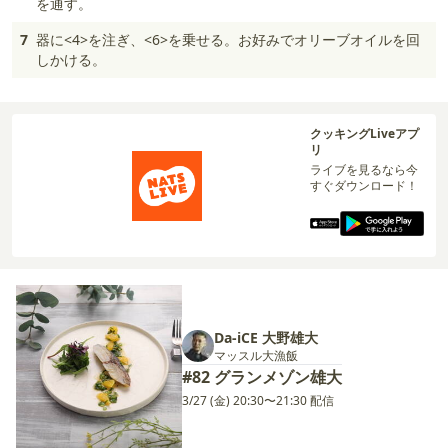
を通す。
7
器に<4>を注ぎ、<6>を乗せる。お好みでオリーブオイルを回
しかける。
クッキングLiveアプ
リ
ライブを見るなら今
すぐダウンロード！
Da-iCE 大野雄大
マッスル大漁飯
#82 グランメゾン雄大
3/27 (金) 20:30〜21:30 配信