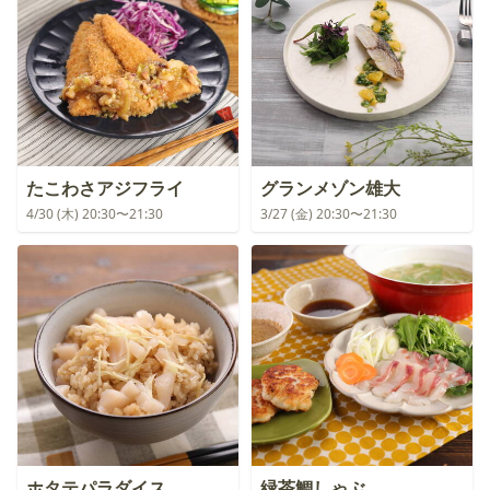
たこわさアジフライ
グランメゾン雄大
4/30 (木) 20:30〜21:30
3/27 (金) 20:30〜21:30
ホタテパラダイス
緑茶鯛しゃぶ