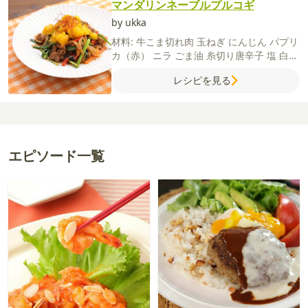
マンダリンネーブルプルコギ
by ukka
材料:
牛こま切れ肉
玉ねぎ
にんじん
パプリ
カ（赤）
ニラ
ごま油
糸切り唐辛子
塩
白ご
ま
【A】
コチュジャン
しょうゆ
砂糖
酒
に
レシピを見る
んにく（すりおろし）
【ネーブルマンダリ
ンソース】
オレンジ
みかん
バター
しょう
ゆ
コンソメ
みかん
エピソード一覧