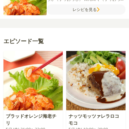
し）
豆板醤
【付け合わせ】
グリーンリー
レシピを見る
フ
アーモンド
【A】
塩
片栗粉
水
【B】
塩
酒
粗びき黒こしょう
卵白
片栗粉
【C】
鶏
がらスープの素
水
酢
ケチャップ
ブラッド
オレンジジュース
砂糖
酒
粗びき黒こしょ
う
塩
【D】
片栗粉
水
エピソード一覧
ブラッドオレンジ海老チ
ナッツモッツァレラロコ
リ
モコ