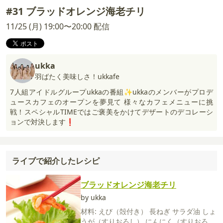
#31 ブラッドオレンジ海老チリ
11/25 (月) 19:00〜20:00 配信
ukka
羽ばたく美味しさ！ukkafe
7人組アイドルグループukkaの番組✨ukkaのメンバーがプロデ
ュースカフェのオープンを夢見て 様々なカフェメニューに挑
戦！スペシャルTIMEではご褒美をかけてデザートのデコレーシ
ョンで対決します❗️
ライブで紹介したレシピ
ブラッドオレンジ海老チリ
by ukka
材料:
えび（殻付き）
長ねぎ
サラダ油
しょ
うが（すりおろし）
にんにく（すりおろ