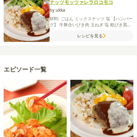
ナッツモッツァレラロコモコ
by ukka
材料:
ごはん
ミックスナッツ
塩
【ハンバー
グ】
牛豚合いびき肉
玉ねぎ
塩
粗びき黒こ
しょう
ナツメグ
卵
牛乳
パン粉
サラダ油
レシピを見る
酒
【モッツァレラソース】
牛乳
薄力粉
コ
ンソメ（顆粒）
モッツァレラチーズ
【デミ
グラスソース】
デミグラスソース
赤ワイン
ケチャップ
ウスターソース
【付け合せ】
温泉卵
グリーンリーフ
アボカド
トマト
エピソード一覧