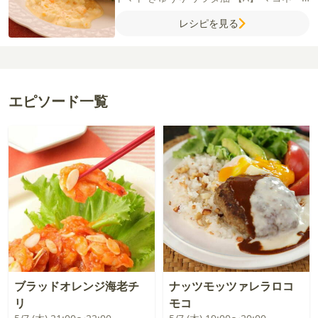
ズ
牛乳
塩
こしょう
【B】
薄力粉
水
【C】
レシピを見る
パン粉
ダージリンティー（茶葉）
エピソード一覧
ブラッドオレンジ海老チ
ナッツモッツァレラロコ
リ
モコ