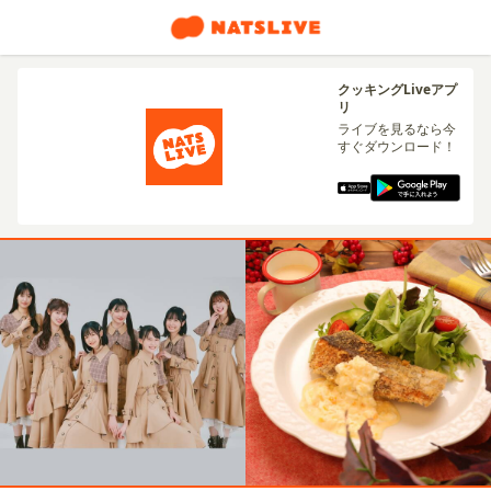
クッキングLiveアプ
リ
ライブを見るなら今
すぐダウンロード！