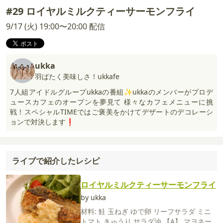
#29 ロイヤルミルクティーサーモンフライ
9/17 (火) 19:00〜20:00 配信
ukka
羽ばたく美味しさ！ukkafe
7人組アイドルグループukkaの番組✨ukkaのメンバーがプロデ
ュースカフェのオープンを夢見て 様々なカフェメニューに挑
戦！スペシャルTIMEではご褒美をかけてデザートのデコレーシ
ョンで対決します❗️
ライブで紹介したレシピ
ロイヤルミルクティーサーモンフライ
by ukka
材料:
鮭
玉ねぎ
ゆで卵
リーフサラダ
ミニ
トマト
きゅうり
サラダ油
【A】
マヨネー