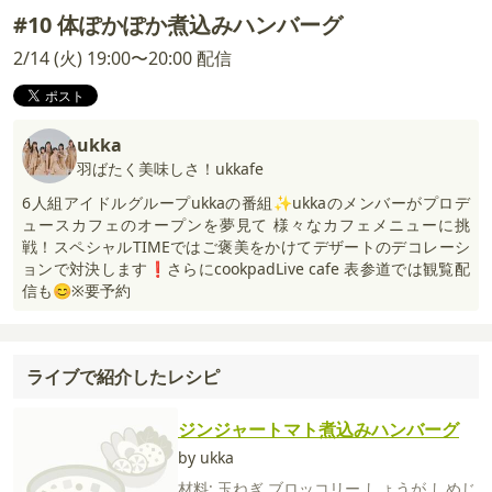
#10 体ぽかぽか煮込みハンバーグ
2/14 (火) 19:00〜20:00 配信
ukka
羽ばたく美味しさ！ukkafe
6人組アイドルグループukkaの番組✨ukkaのメンバーがプロデ
ュースカフェのオープンを夢見て 様々なカフェメニューに挑
戦！スペシャルTIMEではご褒美をかけてデザートのデコレーシ
ョンで対決します❗️さらにcookpadLive cafe 表参道では観覧配
信も😊※要予約
ライブで紹介したレシピ
ジンジャートマト煮込みハンバーグ
by ukka
材料:
玉ねぎ
ブロッコリー
しょうが
しめじ