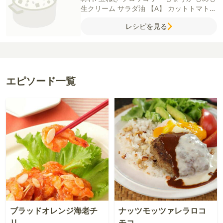
生クリーム
サラダ油
【A】
カットトマト缶
水
トマトケチャップ
コンソメ（顆粒）
砂
レシピを見る
糖
【ハンバーグ】
牛豚合いびき肉
薄力粉
卵（M）
パン粉
塩
粗びき黒こしょう
エピソード一覧
ブラッドオレンジ海老チ
ナッツモッツァレラロコ
リ
モコ