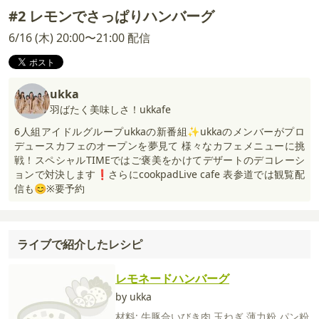
#2 レモンでさっぱりハンバーグ
6/16 (木) 20:00〜21:00 配信
ukka
羽ばたく美味しさ！ukkafe
6人組アイドルグループukkaの新番組✨ukkaのメンバーがプロ
デュースカフェのオープンを夢見て 様々なカフェメニューに挑
戦！スペシャルTIMEではご褒美をかけてデザートのデコレーシ
ョンで対決します❗️さらにcookpadLive cafe 表参道では観覧配
信も😊※要予約
ライブで紹介したレシピ
レモネードハンバーグ
by ukka
材料:
牛豚合いびき肉
玉ねぎ
薄力粉
パン粉