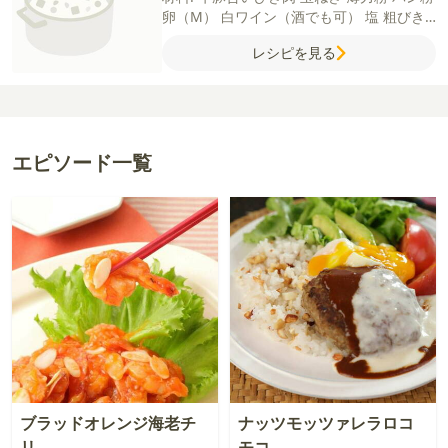
卵（M）
白ワイン（酒でも可）
塩
粗びき
黒こしょう
オリーブオイル
【レモネードソ
レシピを見る
ース】
レモン
玉ねぎ
バター
はちみつ
白ワ
イン（酒でも可）
しょうゆ
エピソード一覧
ブラッドオレンジ海老チ
ナッツモッツァレラロコ
リ
モコ