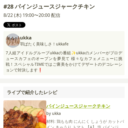
#28 パインジュースジャークチキン
8/22 (木) 19:00〜20:00 配信
ukka
羽ばたく美味しさ！ukkafe
7人組アイドルグループukkaの番組✨ukkaのメンバーがプロデ
ュースカフェのオープンを夢見て 様々なカフェメニューに挑
戦！スペシャルTIMEではご褒美をかけてデザートのデコレーシ
ョンで対決します❗️
ライブで紹介したレシピ
パインジュースジャークチキン
by ukka
材料:
鶏もも肉
にんにく
しょうが
カットパ
イン
きゅうり
トマト
【A】
塩
パインジュ