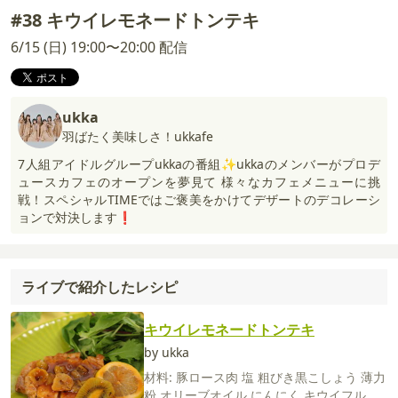
#38 キウイレモネードトンテキ
6/15 (日) 19:00〜20:00 配信
ukka
羽ばたく美味しさ！ukkafe
7人組アイドルグループukkaの番組✨ukkaのメンバーがプロデ
ュースカフェのオープンを夢見て 様々なカフェメニューに挑
戦！スペシャルTIMEではご褒美をかけてデザートのデコレーシ
ョンで対決します❗️
ライブで紹介したレシピ
キウイレモネードトンテキ
by ukka
材料:
豚ロース肉
塩
粗びき黒こしょう
薄力
粉
オリーブオイル
にんにく
キウイフルー