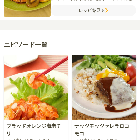
ツ
レモン
【A】
みりん
ウスターソース
酒
レシピを見る
トマトケチャップ
しょうゆ
砂糖
エピソード一覧
ブラッドオレンジ海老チ
ナッツモッツァレラロコ
リ
モコ