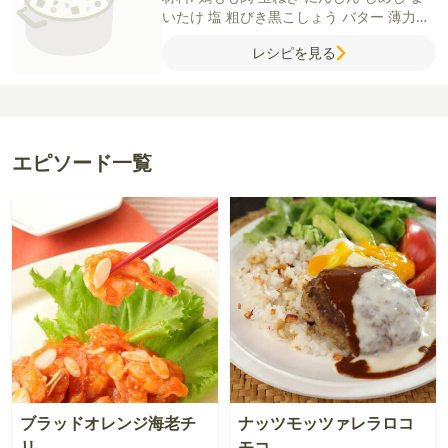
いたけ
塩
粗びき黒こしょう
バター
薄力粉
水
牛乳
コンソメ（顆粒）
ドライクランベ
レシピを見る
リー
パセリ
エピソード一覧
ブラッドオレンジ海老チ
ナッツモッツァレラロコ
リ
モコ