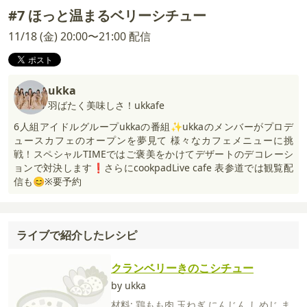
#7 ほっと温まるベリーシチュー
11/18 (金) 20:00〜21:00 配信
ukka
羽ばたく美味しさ！ukkafe
6人組アイドルグループukkaの番組✨ukkaのメンバーがプロデ
ュースカフェのオープンを夢見て 様々なカフェメニューに挑
戦！スペシャルTIMEではご褒美をかけてデザートのデコレーシ
ョンで対決します❗️さらにcookpadLive cafe 表参道では観覧配
信も😊※要予約
ライブで紹介したレシピ
クランベリーきのこシチュー
by ukka
材料:
鶏もも肉
玉ねぎ
にんじん
しめじ
ま