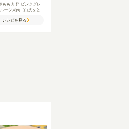
鶏もも肉
卵
ピンクグレ
ルーツ果肉（白皮をと
を外したもの）
ピンクグ
レシピを見る
プフルーツ
グリーンリー
ねぎ(小口切り)
サラダ油
粉
塩
粗びき黒こしょう
しょうゆ
みりん
砂糖