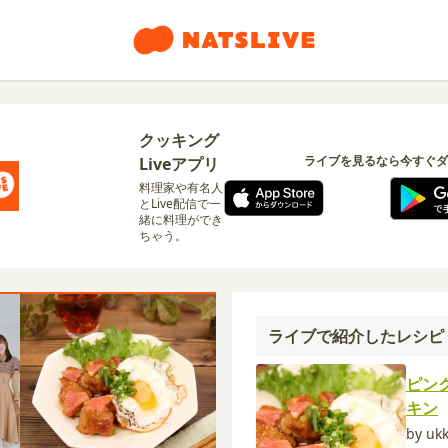
クッキング
ライブを見るなら今すぐダ
Liveアプリ
料理家や有名人
とLive配信で一
緒に料理ができ
ちゃう。
ライブで紹介したレシピ
ピン
キン
by uk