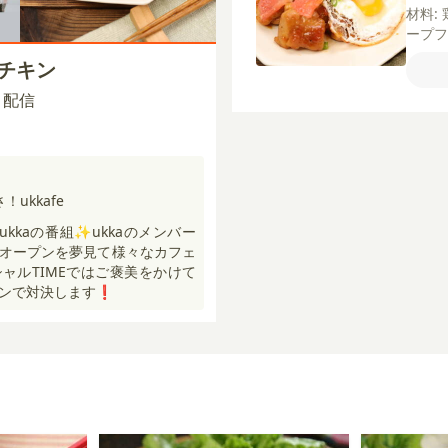
材料:
ープフ
り房
まチキン
レー
フ
青
00 配信
薄力
【A】
ukkafe
kkaの番組✨ukkaのメンバー
オープンを夢見て様々なカフェ
ャルTIMEではご褒美をかけて
ンで対決します❗️