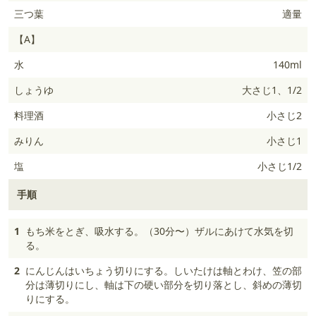
三つ葉
適量
【A】
水
140ml
しょうゆ
大さじ1、1/2
料理酒
小さじ2
みりん
小さじ1
塩
小さじ1/2
手順
1
もち米をとぎ、吸水する。（30分〜）ザルにあけて水気を切
る。
2
にんじんはいちょう切りにする。しいたけは軸とわけ、笠の部
分は薄切りにし、軸は下の硬い部分を切り落とし、斜めの薄切
りにする。