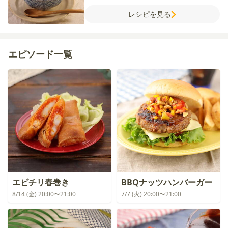
【A】
卵
しょうゆ
塩
【B】
水
片栗粉
レシピを見る
エピソード一覧
エビチリ春巻き
BBQナッツハンバーガー
8/14 (金) 20:00〜21:00
7/7 (火) 20:00〜21:00