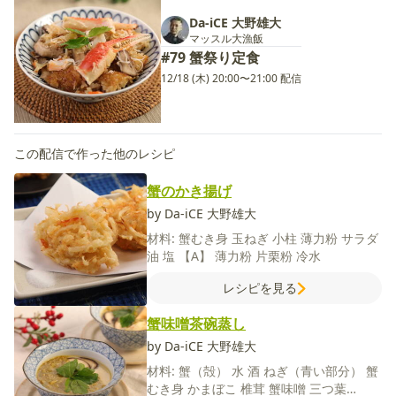
Da-iCE 大野雄大
マッスル大漁飯
#79 蟹祭り定食
12/18 (木) 20:00〜21:00 配信
この配信で作った他のレシピ
蟹のかき揚げ
by Da-iCE 大野雄大
材料:
蟹むき身
玉ねぎ
小柱
薄力粉
サラダ
油
塩
【A】
薄力粉
片栗粉
冷水
レシピを見る
蟹味噌茶碗蒸し
by Da-iCE 大野雄大
材料:
蟹（殻）
水
酒
ねぎ（青い部分）
蟹
むき身
かまぼこ
椎茸
蟹味噌
三つ葉