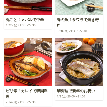
丸ごと！メバルで中華
春の魚！サワラで焼き寿
司
4/22 (金) 21:30〜22:30
3/28 (月) 21:30〜22:30
ピリ辛！カレイで韓国料
鯛料理で新年のお祝い
理
1/8 (土) 20:00〜21:00
2/14 (月) 21:30〜22:30