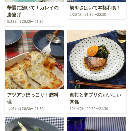
華麗に捌いて！カレイの
鯛をさばいて本格和食！
唐揚げ
2/20 (木) 21:30〜22:30
3/28 (土) 20:30〜21:30
アツアツほっこり！鱈料
蜜柑と寒ブリのおいしい
理
関係
1/16 (木) 20:30〜21:30
12/14 (土) 20:30〜21:30