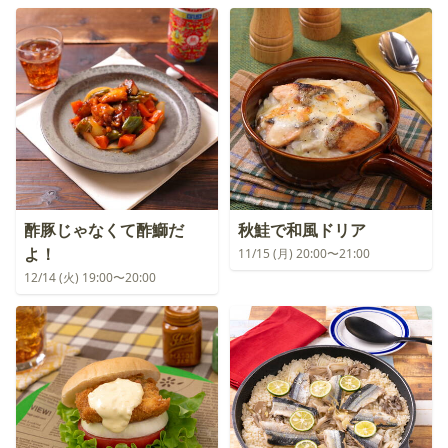
酢豚じゃなくて酢鰤だ
秋鮭で和風ドリア
よ！
11/15 (月) 20:00〜21:00
12/14 (火) 19:00〜20:00