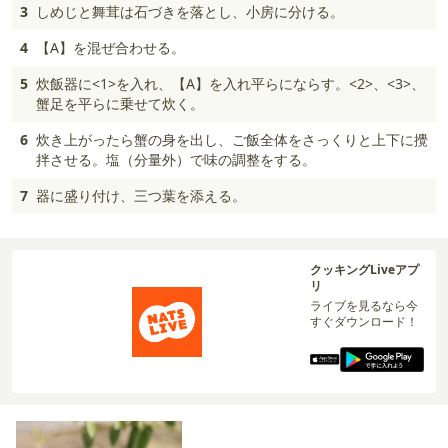
3
しめじと舞茸は石づきを落とし、小房に分ける。
4
【A】を混ぜ合わせる。
5
炊飯器に<1>を入れ、【A】を入れ平らにならす。<2>、<3>、
蟹足を平らに乗せて炊く。
6
炊き上がったら蟹の身を出し、ご飯全体をさっくりと上下に攪
拌させる。塩（分量外）で味の調整をする。
7
器に盛り付け、三つ葉を添える。
クッキングLiveアプ
リ
ライブを見るなら今
すぐダウンロード！