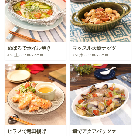
めばるでホイル焼き
マッスル大漁ナッツ
4/8 (土) 21:00〜22:00
3/9 (木) 21:00〜22:00
ヒラメで竜田揚げ
鯛でアクアパッツァ