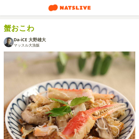
蟹おこわ
Da-iCE 大野雄大
マッスル大漁飯