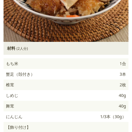
材料
(2人分)
もち米
1合
蟹足（殻付き）
3本
椎茸
2枚
しめじ
40g
舞茸
40g
にんじん
1/3本（30g）
【飾り付け】