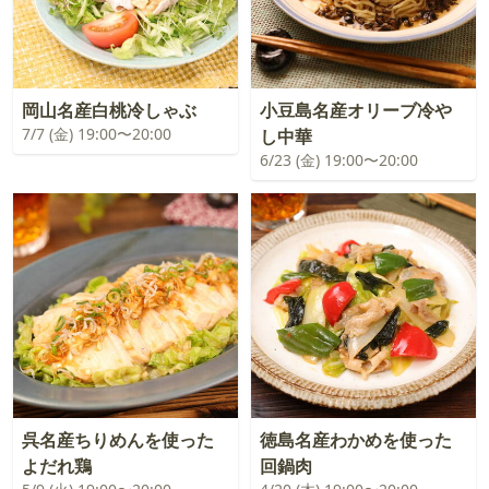
岡山名産白桃冷しゃぶ
小豆島名産オリーブ冷や
7/7 (金) 19:00〜20:00
し中華
6/23 (金) 19:00〜20:00
呉名産ちりめんを使った
徳島名産わかめを使った
よだれ鶏
回鍋肉