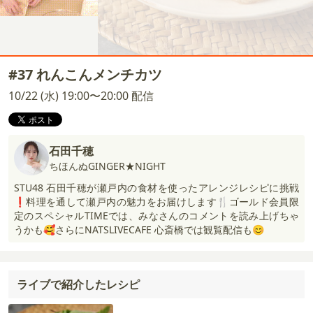
#37 れんこんメンチカツ
10/22 (水) 19:00〜20:00 配信
石田千穂
ちほんぬGINGER★NIGHT
STU48 石田千穂が瀬戸内の食材を使ったアレンジレシピに挑戦
❗️料理を通して瀬戸内の魅力をお届けします🍴ゴールド会員限
定のスペシャルTIMEでは、みなさんのコメントを読み上げちゃ
うかも🥰さらにNATSLIVECAFE 心斎橋では観覧配信も😊
ライブで紹介したレシピ