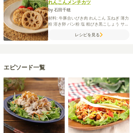
れんこんメンチカツ
by 石田千穂
材料:
牛豚合いびき肉
れんこん
玉ねぎ
薄力
粉
溶き卵
パン粉
塩
粗びき黒こしょう
サラ
ダ油
れんこん（輪切り）
ウスターソース
レシピを見る
【A】
にんにく（すりおろし）
パン粉
溶き
卵
エピソード一覧