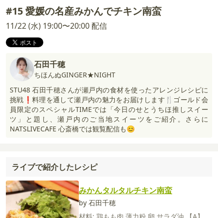
#15 愛媛の名産みかんでチキン南蛮
11/22 (水) 19:00〜20:00 配信
石田千穂
ちほんぬGINGER★NIGHT
STU48 石田千穂さんが瀬戸内の食材を使ったアレンジレシピに
挑戦❗️料理を通して瀬戸内の魅力をお届けします🍴ゴールド会
員限定のスペシャルTIMEでは「今日のせとうちほ推しスイー
ツ」と題し、瀬戸内のご当地スイーツをご紹介。さらに
NATSLIVECAFE 心斎橋では観覧配信も😊
ライブで紹介したレシピ
みかんタルタルチキン南蛮
by 石田千穂
材料:
鶏もも肉
薄力粉
卵
サラダ油
【A】