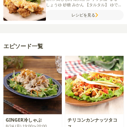
しょうゆ
砂糖
みかん
【タルタル】
ゆで卵
玉ねぎ
マヨネーズ
塩
サニーレタス
レシピを見る
エピソード一覧
GINGER冷しゃぶ
チリコンカンナッツタコ
8/24 (月) 19:00〜20:00
ス