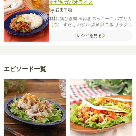
すだちガパオライス
by 石田千穂
材料:
鶏ひき肉
玉ねぎ
ズッキーニ
パプリカ
（赤）
すだち
バジル
温泉卵
ご飯
サラダ油
【A】
酒
オイスターソース
鶏がらスープの
レシピを見る
素
砂糖
にんにく（すりおろし）
しょうゆ
エピソード一覧