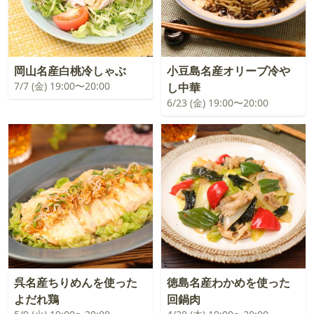
岡山名産白桃冷しゃぶ
小豆島名産オリーブ冷や
7/7 (金) 19:00〜20:00
し中華
6/23 (金) 19:00〜20:00
呉名産ちりめんを使った
徳島名産わかめを使った
よだれ鶏
回鍋肉