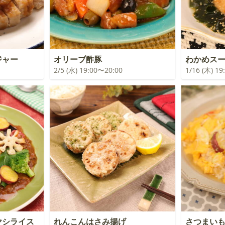
ジャー
オリーブ酢豚
わかめスー
2/5 (水) 19:00〜20:00
1/16 (木) 1
ヤシライス
れんこんはさみ揚げ
さつまい