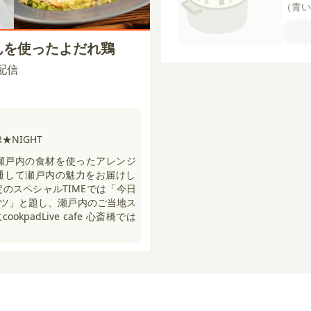
（青
じゃ
糖
塩
めんを使ったよだれ鶏
【ト
ゃこ
0 配信
★NIGHT
んが瀬戸内の食材を使ったアレンジ
通して瀬戸内の魅力をお届けし
定のスペシャルTIMEでは「今日
ツ」と題し、瀬戸内のご当地ス
kpadLive cafe 心斎橋では