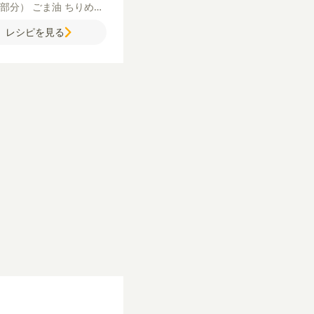
い部分）
ごま油
ちりめん
こ
レタス
【A】
水
酒
砂
レシピを見る
【B】
しょうゆ
酢
砂糖
ッピング用】
ちりめんじ
青ねぎ