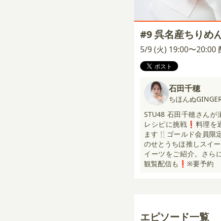
#9 呉名産ちり
5/9 (火) 19:00〜20:0
石田千穂
ちほんぬGINGER
STU48 石田千穂さ
レシピに挑戦❗️料理を
ます🍴ゴールド会員限
のせとうちほ推しスイー
イーツをご紹介。さらにcoo
観覧配信も❗️※要予約
エピソード一覧