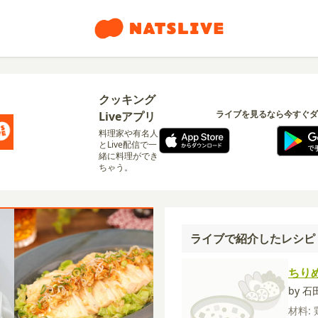
クッキング
ライブを見るなら今すぐダ
Liveアプリ
料理家や有名人
とLive配信で一
緒に料理ができ
ちゃう。
ライブで紹介したレシピ
ちり
by 
材料: