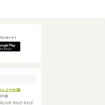
ウンロード！
めんよだれ鶏
石田千穂
鶏むね肉
長ねぎ
長ねぎ