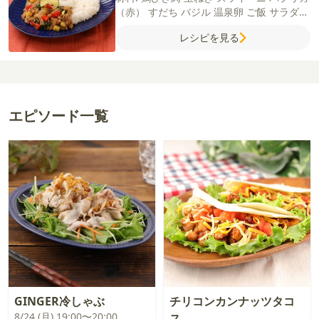
（赤）
すだち
バジル
温泉卵
ご飯
サラダ油
【A】
酒
オイスターソース
鶏がらスープの
レシピを見る
素
砂糖
にんにく（すりおろし）
しょうゆ
エピソード一覧
GINGER冷しゃぶ
チリコンカンナッツタコ
8/24 (月) 19:00〜20:00
ス