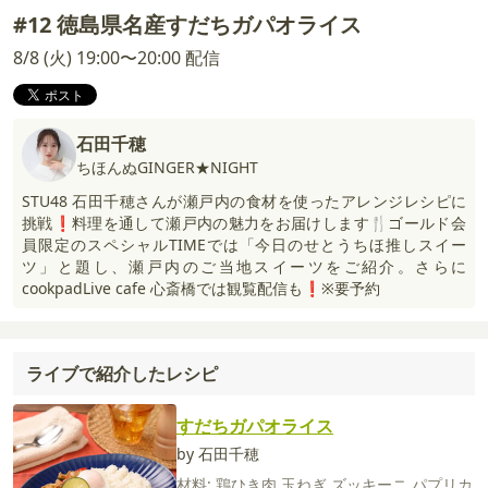
#12 徳島県名産すだちガパオライス
8/8 (火) 19:00〜20:00 配信
石田千穂
ちほんぬGINGER★NIGHT
STU48 石田千穂さんが瀬戸内の食材を使ったアレンジレシピに
挑戦❗️料理を通して瀬戸内の魅力をお届けします🍴ゴールド会
員限定のスペシャルTIMEでは「今日のせとうちほ推しスイー
ツ」と題し、瀬戸内のご当地スイーツをご紹介。さらに
cookpadLive cafe 心斎橋では観覧配信も❗️※要予約
ライブで紹介したレシピ
すだちガパオライス
by 石田千穂
材料:
鶏ひき肉
玉ねぎ
ズッキーニ
パプリカ