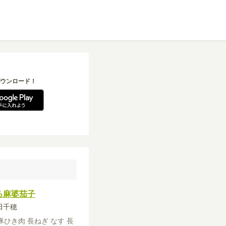
ウンロード！
ろ麻婆茄子
石田千穂
豚ひき肉
長ねぎ
なす
長