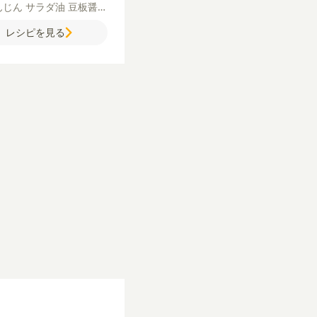
んじん
サラダ油
豆板醤
油
片栗粉
青ねぎ（小口切
レシピを見る
塩
粗びき黒こしょう
水
鶏ガラスープの素
し
ゆ
砂糖
しょうが（すりお
）
にんにく（すりおろ