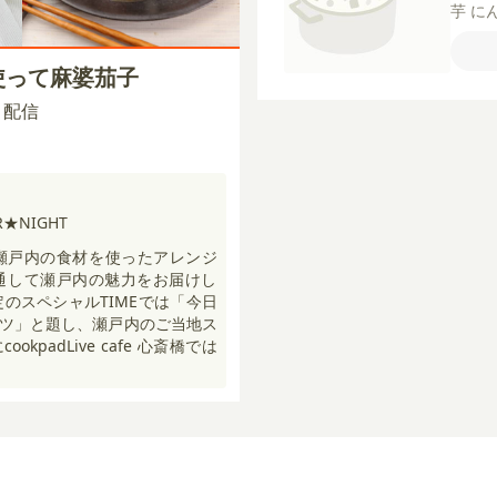
芋
に
ごま
り）
使って麻婆茄子
【A】
ょう
00 配信
ろし
し）
★NIGHT
んが瀬戸内の食材を使ったアレンジ
通して瀬戸内の魅力をお届けし
定のスペシャルTIMEでは「今日
ツ」と題し、瀬戸内のご当地ス
kpadLive cafe 心斎橋では