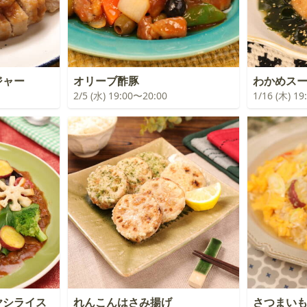
ジャー
オリーブ酢豚
わかめスー
2/5 (水) 19:00〜20:00
1/16 (木) 1
ヤシライス
れんこんはさみ揚げ
さつまい