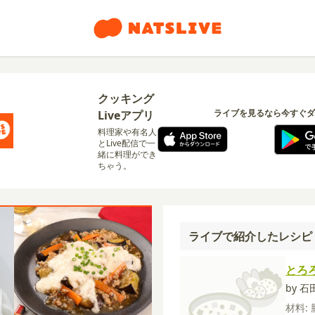
クッキング
ライブを見るなら今すぐダ
Liveアプリ
料理家や有名人
とLive配信で一
緒に料理ができ
ちゃう。
ライブで紹介したレシピ
とろ
by 
材料: