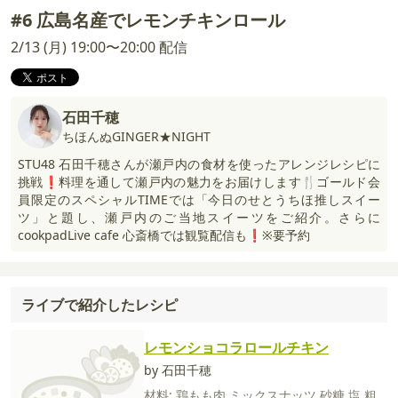
#6 広島名産でレモンチキンロール
2/13 (月) 19:00〜20:00 配信
石田千穂
ちほんぬGINGER★NIGHT
STU48 石田千穂さんが瀬戸内の食材を使ったアレンジレシピに
挑戦❗️料理を通して瀬戸内の魅力をお届けします🍴ゴールド会
員限定のスペシャルTIMEでは「今日のせとうちほ推しスイー
ツ」と題し、瀬戸内のご当地スイーツをご紹介。さらに
cookpadLive cafe 心斎橋では観覧配信も❗️※要予約
ライブで紹介したレシピ
レモンショコラロールチキン
by 石田千穂
材料:
鶏もも肉
ミックスナッツ
砂糖
塩
粗