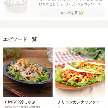
びき黒こしょう
【レモンショコラソース】
マッシュルーム（ブラウン）
レモン
バター
レシピを見る
赤ワイン
チョコレート
【A】
ケチャップ
中濃ソース
砂糖
エピソード一覧
GINGER冷しゃぶ
チリコンカンナッツタコ
8/24 (月) 19:00〜20:00
ス