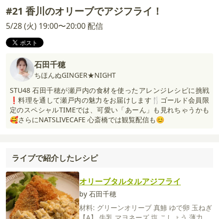
#21 香川のオリーブでアジフライ！
5/28 (火) 19:00〜20:00 配信
石田千穂
ちほんぬGINGER★NIGHT
STU48 石田千穂が瀬戸内の食材を使ったアレンジレシピに挑戦
❗️料理を通して瀬戸内の魅力をお届けします🍴ゴールド会員限
定のスペシャルTIMEでは、可愛い「あーん」も見れちゃうかも
🥰さらにNATSLIVECAFE 心斎橋では観覧配信も😊
ライブで紹介したレシピ
オリーブタルタルアジフライ
by 石田千穂
材料:
グリーンオリーブ
真鯵
ゆで卵
玉ねぎ
【A】
牛乳
マヨネーズ
塩
こしょう
薄力粉