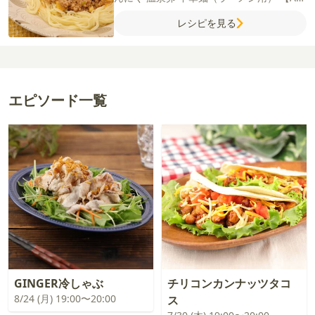
水
鶏がらスープの素
オイスターソース
し
レシピを見る
ょうゆ
砂糖
片栗粉
豆板醤
味噌
きゅうり
エピソード一覧
GINGER冷しゃぶ
チリコンカンナッツタコ
8/24 (月) 19:00〜20:00
ス