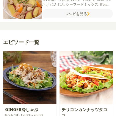
たけ
にんじん
シーフードミックス
青ねぎ
（小口切り）
ご飯
【A】
水
片栗粉
鶏がら
レシピを見る
スープの素
しょうゆ
砂糖
エピソード一覧
GINGER冷しゃぶ
チリコンカンナッツタコ
8/24 (月) 19:00〜20:00
ス