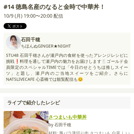
#14 徳島名産のなると金時で中華丼！
10/9 (月) 19:00〜20:00 配信
石田千穂
ちほんぬGINGER★NIGHT
STU48 石田千穂さんが瀬戸内の食材を使ったアレンジレシピに
挑戦❗️料理を通して瀬戸内の魅力をお届けします🍴ゴールド会
員限定のスペシャルTIMEでは「今日のせとうちほ推しスイー
ツ」と題し、瀬戸内のご当地スイーツをご紹介。さらに
NATSLIVECAFE 心斎橋では観覧配信も😊
ライブで紹介したレシピ
さつまいも中華丼
by 石田千穂
材料:
豚バラ薄切り肉
さつまいも
白菜
しい