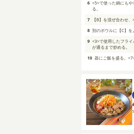
6
<5>で使った鍋にも
る。
7
【B】を混ぜ合わせ、
8
別のボウルに【C】を
9
<3>で使用したフラ
が通るまで炒める。
10
器にご飯を盛る。<7