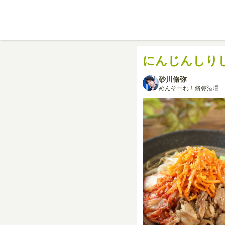
にんじんしり
砂川脩弥
めんそーれ！脩弥酒場