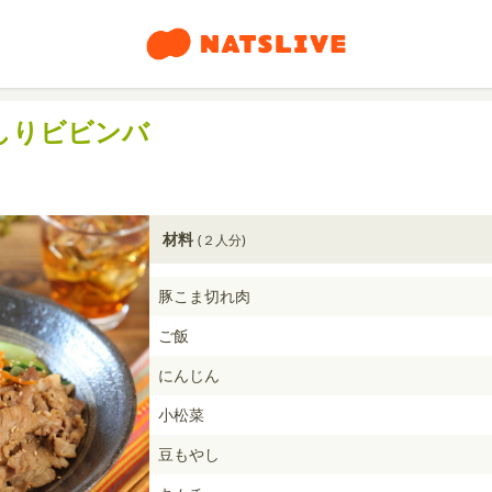
しりビビンバ
材料
(２人分)
豚こま切れ肉
ご飯
にんじん
小松菜
豆もやし