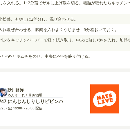
やしを入れる。1~2分茹でザルに上げ湯を切る。粗熱が取れたらキッチン
小松菜、もやしに2等分し、混ぜ合わせる。
入れ混ぜ合わせる。豚肉を入れよくなじませ、5分程おいておく。
イパンをキッチンペーパーで軽く拭き取り、中火に熱し<8>を入れ、加熱
>と<9>とキムチをのせ、中央に<4>を盛り付ける。
砂川脩弥
めんそーれ！脩弥酒場
#47 にんじんしりしりビビンバ
5/23 (金) 19:00〜20:00 配信