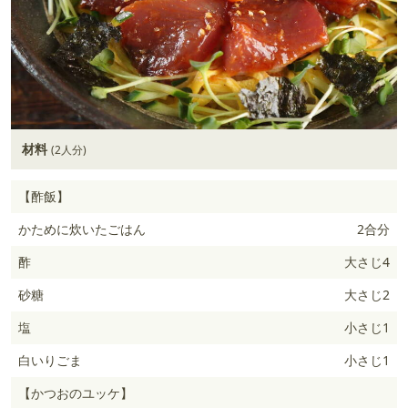
材料
(2人分)
【酢飯】
かために炊いたごはん
2合分
酢
大さじ4
砂糖
大さじ2
塩
小さじ1
白いりごま
小さじ1
【かつおのユッケ】