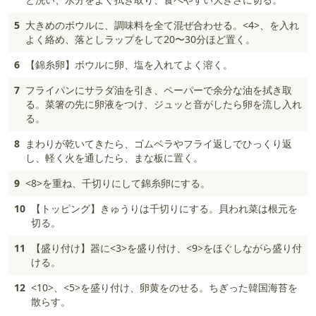
5
大きめのボウルに、調味料を全て混ぜ合わせる。<4>、を入れ
よく絡め、落としラップをして20〜30分ほど置く。
6
【錦糸卵】ボウルに卵、塩を入れてよく溶く。
7
フライパンにサラダ油を引き、ペーパーで余分な油を拭き取
る。菜箸の先に卵液をつけ、ジュッと音がしたら卵を流し入れ
る。
8
まわりが乾いてきたら、ゴムベラやフライ返しでひっくり返
し、軽く火を通したら、まな板に置く。
9
<8>を重ね、千切りにして錦糸卵にする。
10
【トッピング】きゅうりは千切りにする。貝われ菜は根元を
切る。
11
【盛り付け】器に<3>を盛り付け、<9>をほぐしながら盛り付
ける。
12
<10>、<5>を盛り付け、卵黄をのせる。ちぎった韓国海苔を
散らす。