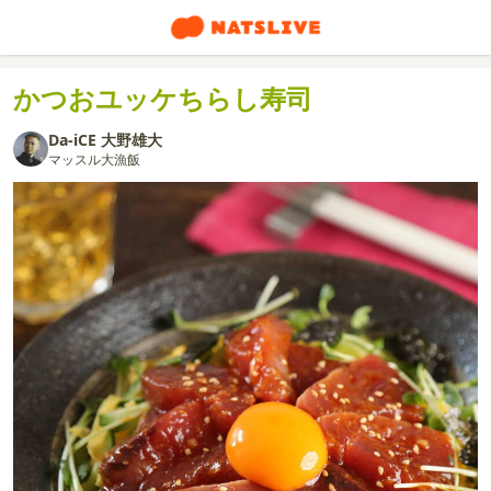
かつおユッケちらし寿司
Da-iCE 大野雄大
マッスル大漁飯