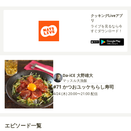
クッキングLiveアプ
リ
ライブを見るなら今
すぐダウンロード！
Da-iCE 大野雄大
マッスル大漁飯
#71 かつおユッケちらし寿司
4/24 (木) 20:00〜21:00 配信
エピソード一覧