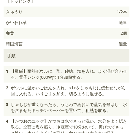
【トッピング】
きゅうり
1/2本
かいわれ菜
適量
卵黄
2個
韓国海苔
適量
手順
1
【酢飯】耐熱ボウルに、酢、砂糖、塩を入れ、よく混ぜ合わせ
る。電子レンジ(600W)で1分加熱する。
2
ボウルに温かいごはんを入れ、<1>をしゃもじに伝わせながら
回し入れる。いりごまを加え、切るように混ぜる。
3
しゃもじが重くなったら、うちわであおいで蒸気を飛ばし、水
を含ませたキッチンペーパーを置いて、粗熱を取る。
4
【かつおのユッケ】かつおは水でさっと洗い、水分をよく拭き
取る。全面に塩を振り、冷蔵庫で10分おいて、再び水でさっ
と洗い、水分をよく拭き取り、食べやすい大きさに切る。