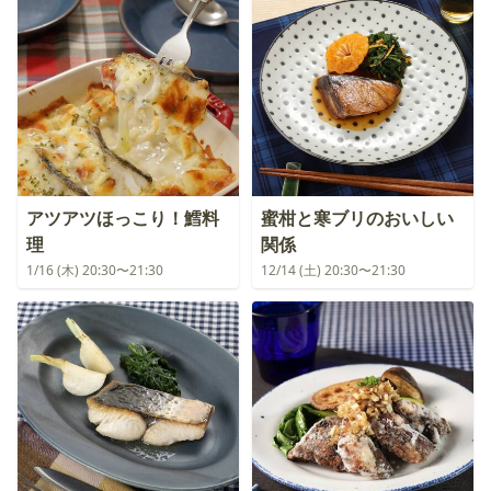
アツアツほっこり！鱈料
蜜柑と寒ブリのおいしい
理
関係
1/16 (木) 20:30〜21:30
12/14 (土) 20:30〜21:30