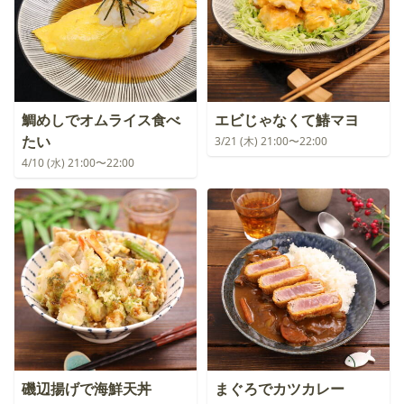
鯛めしでオムライス食べ
エビじゃなくて鰆マヨ
たい
3/21 (木) 21:00〜22:00
4/10 (水) 21:00〜22:00
磯辺揚げで海鮮天丼
まぐろでカツカレー