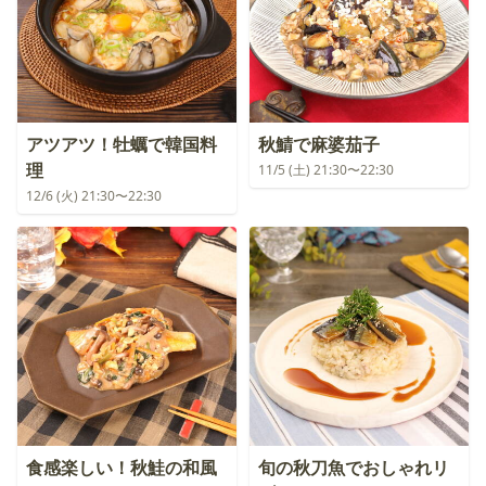
アツアツ！牡蠣で韓国料
秋鯖で麻婆茄子
理
11/5 (土) 21:30〜22:30
12/6 (火) 21:30〜22:30
食感楽しい！秋鮭の和風
旬の秋刀魚でおしゃれリ