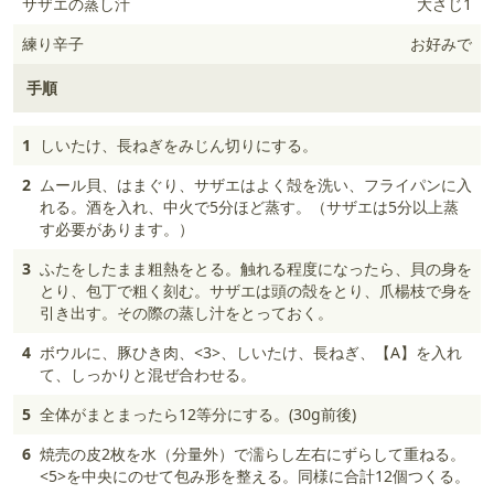
サザエの蒸し汁
大さじ1
練り辛子
お好みで
手順
1
しいたけ、長ねぎをみじん切りにする。
2
ムール貝、はまぐり、サザエはよく殻を洗い、フライパンに入
れる。酒を入れ、中火で5分ほど蒸す。（サザエは5分以上蒸
す必要があります。）
3
ふたをしたまま粗熱をとる。触れる程度になったら、貝の身を
とり、包丁で粗く刻む。サザエは頭の殻をとり、爪楊枝で身を
引き出す。その際の蒸し汁をとっておく。
4
ボウルに、豚ひき肉、<3>、しいたけ、長ねぎ、【A】を入れ
て、しっかりと混ぜ合わせる。
5
全体がまとまったら12等分にする。(30g前後)
6
焼売の皮2枚を水（分量外）で濡らし左右にずらして重ねる。
<5>を中央にのせて包み形を整える。同様に合計12個つくる。