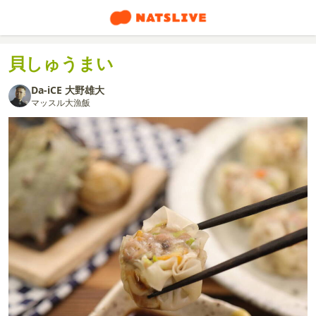
貝しゅうまい
Da-iCE 大野雄大
マッスル大漁飯