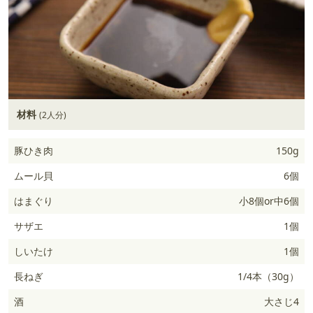
材料
(2人分)
豚ひき肉
150g
ムール貝
6個
はまぐり
小8個or中6個
サザエ
1個
しいたけ
1個
長ねぎ
1/4本（30g）
酒
大さじ4