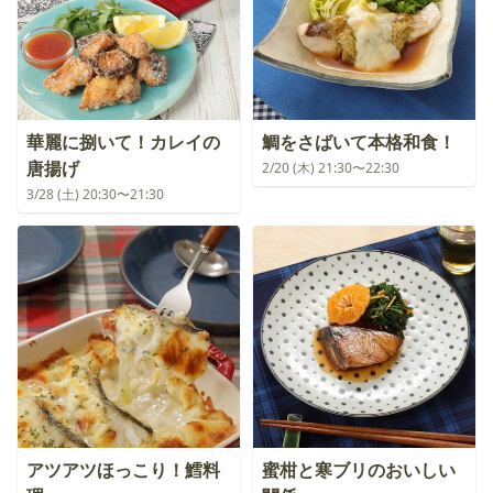
華麗に捌いて！カレイの
鯛をさばいて本格和食！
唐揚げ
2/20 (木) 21:30〜22:30
3/28 (土) 20:30〜21:30
アツアツほっこり！鱈料
蜜柑と寒ブリのおいしい