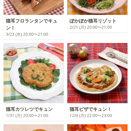
猫耳フロランタンでキュ
ぽかぽか猫耳リゾット
2/21 (月) 20:00〜21:00
ン！
3/23 (水) 20:00〜21:00
猫耳カツレツでキュン
猫耳ピザでキュン！
1/31 (月) 20:00〜21:00
12/6 (月) 22:00〜23:00