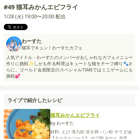
#49 猫耳みかんエビフライ
1/28 (火) 19:00〜20:00 配信
わーすた
猫耳でキュン！わーすたカフェ
人気アイドル・わーすたのメンバーがおしゃれなカフェメニュー
作りに挑戦✨しかも作る料理はキュートな猫モチーフ縛り🐾さ
らに、ゴールド会員限定のスペシャルTIMEではミニゲームにも
挑戦💕
ライブで紹介したレシピ
猫耳みかんエビフライ
by わーすた
材料:
えび
薄力粉
溶き卵
パン粉
サラダ油
【タルタルソース】
ゆで卵
みかん
牛乳
マ