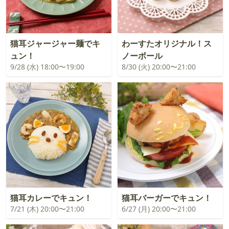
猫耳ジャージャー麺でキ
わーすたオリジナル！ス
ュン！
ノーボール
9/28 (水) 18:00〜19:00
8/30 (火) 20:00〜21:00
猫耳カレーでキュン！
猫耳バーガーでキュン！
7/21 (木) 20:00〜21:00
6/27 (月) 20:00〜21:00