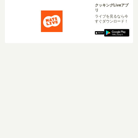
クッキングLiveアプ
リ
ライブを見るなら今
すぐダウンロード！