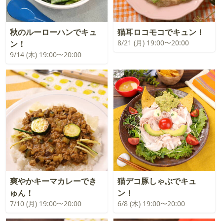
秋のルーローハンでキュ
猫耳ロコモコでキュン！
8/21 (月) 19:00〜20:00
ン！
9/14 (木) 19:00〜20:00
爽やかキーマカレーでき
猫デコ豚しゃぶでキュ
ゅん！
ン！
7/10 (月) 19:00〜20:00
6/8 (木) 19:00〜20:00