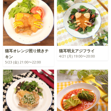
猫耳オレンジ照り焼きチ
猫耳明太アジフライ
4/21 (月) 19:00〜20:00
キン
5/23 (金) 21:00〜22:00