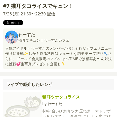
#7 猫耳タコライスでキュン！
7/26 (月) 21:30〜22:30 配信
わーすた
猫耳でキュン！わーすたカフェ
人気アイドル・わーすたのメンバーがおしゃれなカフェメニュー
作りに挑戦✨しかも作る料理はキュートな猫モチーフ縛り🐾さ
らに、ゴールド会員限定のスペシャルTIMEでは猫耳あ〜ん対決
に挑戦💕生写真プレゼント企画も✨
ライブで紹介したレシピ
猫耳ツナタコライス
by わーすた
材料:
合いびき肉
ツナ
玉ねぎ
トマト
アボ
カド
レタス
サラダ油
塩
こしょう
水
ごは