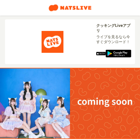
クッキングLiveアプ
リ
ライブを見るなら今
すぐダウンロード！