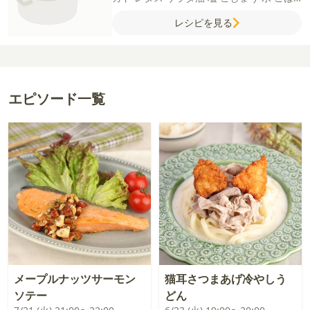
ん
粉チーズ
コーンスナック
マヨネーズ
レシピを見る
【A】
カレールウ
ケチャップ
ウスターソー
ス
レモン汁
エピソード一覧
メープルナッツサーモン
猫耳さつまあげ冷やしう
ソテー
どん