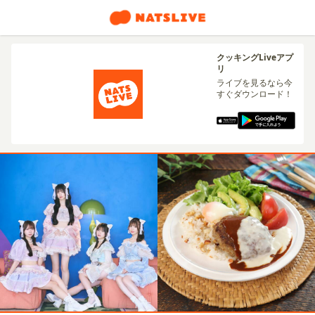
クッキングLiveアプ
リ
ライブを見るなら今
すぐダウンロード！