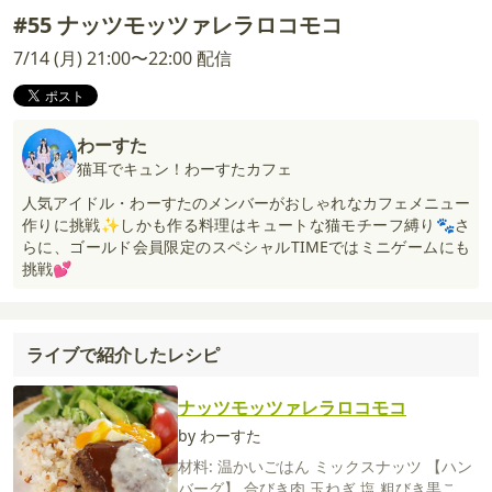
#55 ナッツモッツァレラロコモコ
7/14 (月) 21:00〜22:00 配信
わーすた
猫耳でキュン！わーすたカフェ
人気アイドル・わーすたのメンバーがおしゃれなカフェメニュー
作りに挑戦✨しかも作る料理はキュートな猫モチーフ縛り🐾さ
らに、ゴールド会員限定のスペシャルTIMEではミニゲームにも
挑戦💕
ライブで紹介したレシピ
ナッツモッツァレラロコモコ
by わーすた
材料:
温かいごはん
ミックスナッツ
【ハン
バーグ】
合びき肉
玉ねぎ
塩
粗びき黒こし