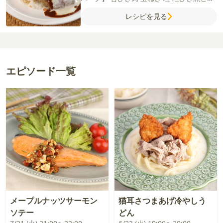
ょう
ナツメグ
卵
牛乳
パン粉
サラダ油
レシピを見る
【モッツァレラソース】
牛乳
薄力粉
コン
ソメ（顆粒）
モッツァレラチーズ
【付け合
せ】
温泉卵
グリーンリーフ
アボカド
トマ
ト
【デミグラスソース】
デミグラスソース
赤ワイン
ケチャップ
ウスターソース
エピソード一覧
メープルナッツサーモン
猫耳さつまあげ冷やしう
ソテー
どん