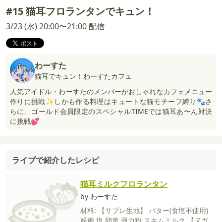
#15 猫耳フロランタンでキュン！
3/23 (水) 20:00〜21:00 配信
わーすた
猫耳でキュン！わーすたカフェ
人気アイドル・わーすたのメンバーがおしゃれなカフェメニュー
作りに挑戦✨しかも作る料理はキュートな猫モチーフ縛り🐾さ
らに、ゴールド会員限定のスペシャルTIMEでは猫耳あ〜ん対決
に挑戦💕
ライブで紹介したレシピ
猫耳ミルクフロランタン
by わーすた
材料:
【サブレ生地】
バター(食塩不使用)
粉糖
塩
卵黄
薄力粉
スキムミルク
【ヌガ