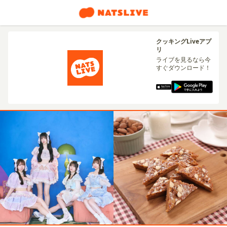
クッキングLiveアプ
リ
ライブを見るなら今
すぐダウンロード！