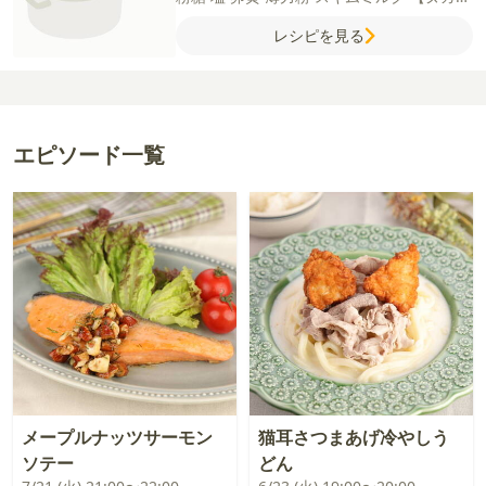
ー】
グラニュー糖
バター（食塩不使用）
レシピを見る
生クリーム
はちみつ
アーモンドスライス
【仕上げ】
ミルクキャンディー
エピソード一覧
メープルナッツサーモン
猫耳さつまあげ冷やしう
ソテー
どん