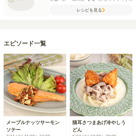
缶
赤ワイン
トマトケチャップ
中濃ソース
レシピを見る
砂糖
コンソメ（顆粒）
エピソード一覧
メープルナッツサーモン
猫耳さつまあげ冷やしう
ソテー
どん