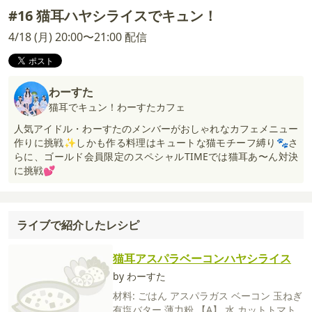
#16 猫耳ハヤシライスでキュン！
4/18 (月) 20:00〜21:00 配信
わーすた
猫耳でキュン！わーすたカフェ
人気アイドル・わーすたのメンバーがおしゃれなカフェメニュー
作りに挑戦✨しかも作る料理はキュートな猫モチーフ縛り🐾さ
らに、ゴールド会員限定のスペシャルTIMEでは猫耳あ〜ん対決
に挑戦💕
ライブで紹介したレシピ
猫耳アスパラベーコンハヤシライス
by わーすた
材料:
ごはん
アスパラガス
ベーコン
玉ねぎ
有塩バター
薄力粉
【A】
水
カットトマト