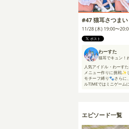
#47 猫耳さつま
11/28 (木) 19:00〜20
わーすた
猫耳でキュン！
人気アイドル・わーすた
メニュー作りに挑戦✨
モチーフ縛り🐾さらに
ルTIMEではミニゲーム
エピソード一覧