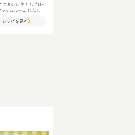
さつまいも
牛ももブロッ
マッシュルーム
にんじん
ッコリー
赤ワイン
バター
レシピを見る
レールウ
【ナン】
強力粉
粉
塩
ベーキングパウダー
ま湯
サラダ油