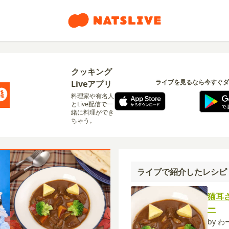
クッキング
ライブを見るなら今すぐダ
Liveアプリ
料理家や有名人
とLive配信で一
緒に料理ができ
ちゃう。
ライブで紹介したレシピ
猫耳
ー
by 