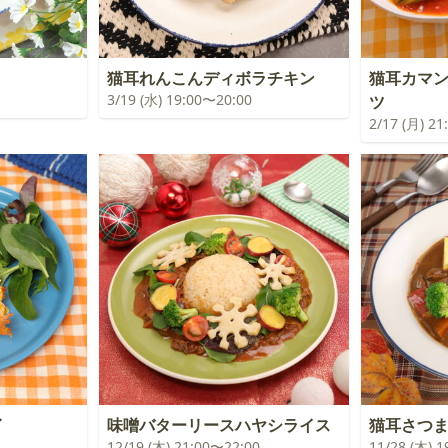
猫耳れんこんディボラチキン
猫耳カマ
3/19 (水) 19:00〜20:00
ツ
2/17 (月) 2
イ
味噌バターリースハヤシライス
猫耳さつ
12/19 (木) 21:00〜22:00
11/28 (木) 