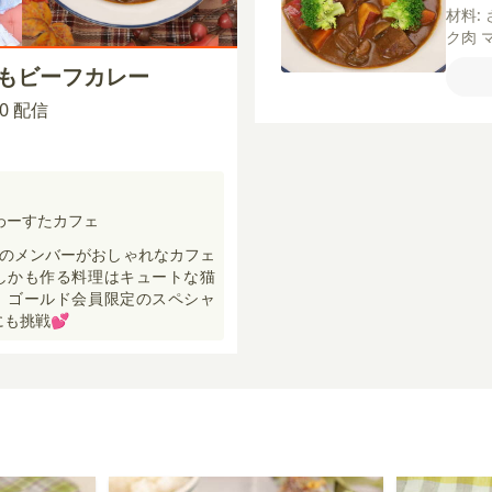
材料:
ク肉
ブロ
いもビーフカレー
水
カ
薄力
:00 配信
ぬる
わーすたカフェ
のメンバーがおしゃれなカフェ
しかも作る料理はキュートな猫
、ゴールド会員限定のスペシャ
にも挑戦💕