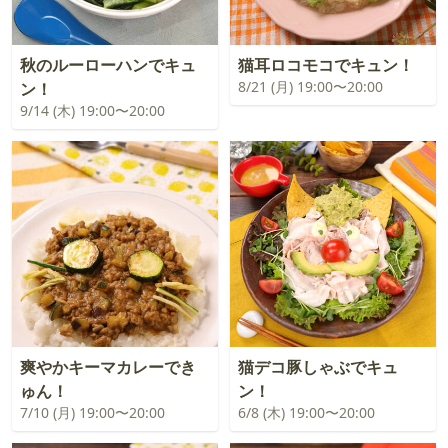
秋のルーローハンでキュ
猫耳ロコモコでキュン！
8/21 (月) 19:00〜20:00
ン！
9/14 (木) 19:00〜20:00
爽やかキーマカレーでき
猫デコ豚しゃぶでキュ
ゅん！
ン！
7/10 (月) 19:00〜20:00
6/8 (木) 19:00〜20:00