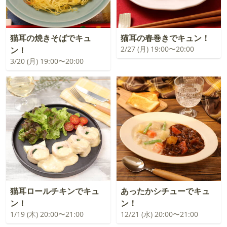
猫耳の焼きそばでキュ
猫耳の春巻きでキュン！
2/27 (月) 19:00〜20:00
ン！
3/20 (月) 19:00〜20:00
猫耳ロールチキンでキュ
あったかシチューでキュ
ン！
ン！
1/19 (木) 20:00〜21:00
12/21 (水) 20:00〜21:00