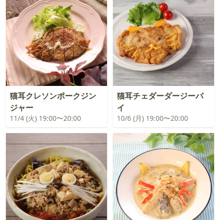
猫耳クレソンポークジン
猫耳チェダーダージーパ
ジャー
イ
11/4 (火) 19:00〜20:00
10/6 (月) 19:00〜20:00