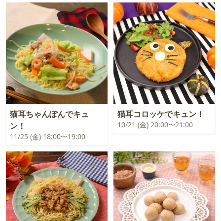
猫耳ちゃんぽんでキュ
猫耳コロッケでキュン！
10/21 (金) 20:00〜21:00
ン！
11/25 (金) 18:00〜19:00