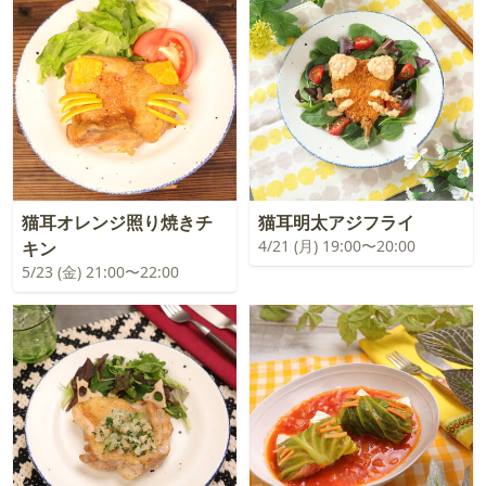
猫耳オレンジ照り焼きチ
猫耳明太アジフライ
4/21 (月) 19:00〜20:00
キン
5/23 (金) 21:00〜22:00