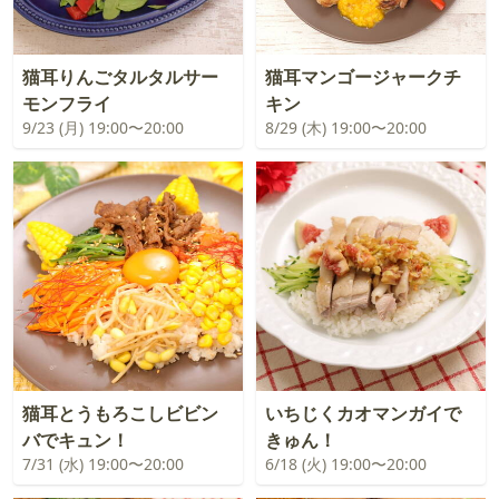
猫耳りんごタルタルサー
猫耳マンゴージャークチ
モンフライ
キン
9/23 (月) 19:00〜20:00
8/29 (木) 19:00〜20:00
猫耳とうもろこしビビン
いちじくカオマンガイで
バでキュン！
きゅん！
7/31 (水) 19:00〜20:00
6/18 (火) 19:00〜20:00