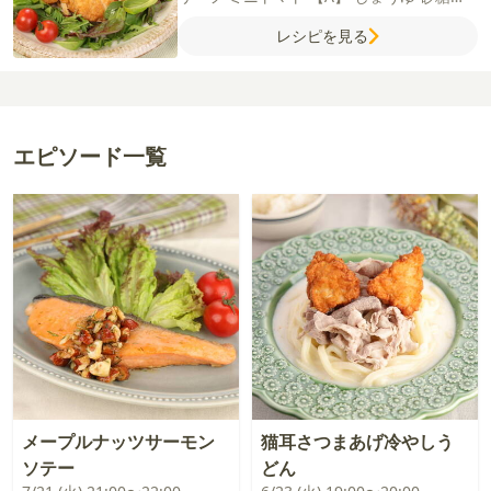
【甘夏タルタル】
甘夏
ゆで卵
玉ねぎ
マヨ
レシピを見る
ネーズ
パセリ（乾燥）
塩
エピソード一覧
メープルナッツサーモン
猫耳さつまあげ冷やしう
ソテー
どん