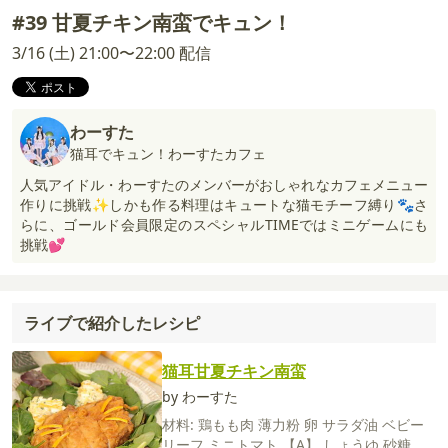
#39 甘夏チキン南蛮でキュン！
3/16 (土) 21:00〜22:00 配信
わーすた
猫耳でキュン！わーすたカフェ
人気アイドル・わーすたのメンバーがおしゃれなカフェメニュー
作りに挑戦✨しかも作る料理はキュートな猫モチーフ縛り🐾さ
らに、ゴールド会員限定のスペシャルTIMEではミニゲームにも
挑戦💕
ライブで紹介したレシピ
猫耳甘夏チキン南蛮
by わーすた
材料:
鶏もも肉
薄力粉
卵
サラダ油
ベビー
リーフ
ミニトマト
【A】
しょうゆ
砂糖