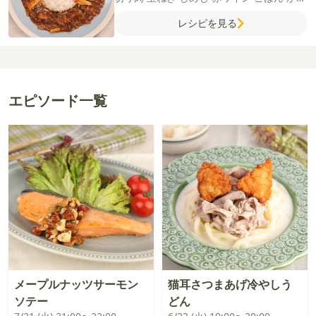
おぶし
【A】
デミグラスソース缶
水
しょ
レシピを見る
うゆ
ウスターソース
コンソメ（顆粒）
は
ちみつ
ドライパセリ
エピソード一覧
メープルナッツサーモン
猫耳さつまあげ冷やしう
ソテー
どん