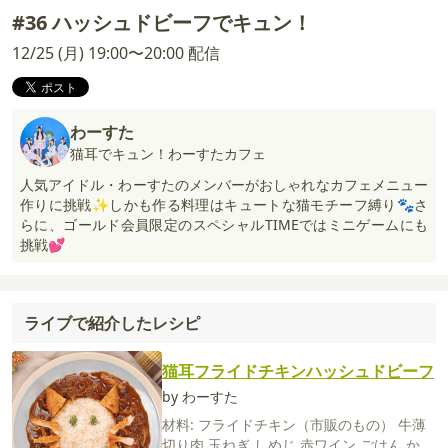
#36 ハッシュドビーフでキュン！
12/25 (月) 19:00〜20:00 配信
わーすた
猫耳でキュン！わーすたカフェ
人気アイドル・わーすたのメンバーがおしゃれなカフェメニュー
作りに挑戦✨しかも作る料理はキュートな猫モチーフ縛り🐾さ
らに、ゴールド会員限定のスペシャルTIMEではミニゲームにも
挑戦💕
ライブで紹介したレシピ
猫耳フライドチキンハッシュドビーフ
by わーすた
材料:
フライドチキン（市販のもの）
牛薄
切り肉
玉ねぎ
しめじ
赤ワイン
ごはん
かつ