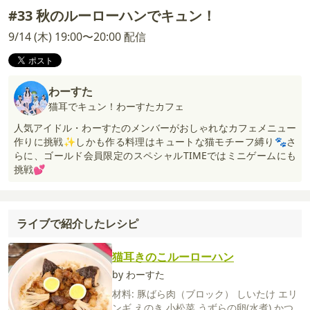
#33 秋のルーローハンでキュン！
9/14 (木) 19:00〜20:00 配信
わーすた
猫耳でキュン！わーすたカフェ
人気アイドル・わーすたのメンバーがおしゃれなカフェメニュー
作りに挑戦✨しかも作る料理はキュートな猫モチーフ縛り🐾さ
らに、ゴールド会員限定のスペシャルTIMEではミニゲームにも
挑戦💕
ライブで紹介したレシピ
猫耳きのこルーローハン
by わーすた
材料:
豚ばら肉（ブロック）
しいたけ
エリ
ンギ
えのき
小松菜
うずらの卵(水煮)
かつ