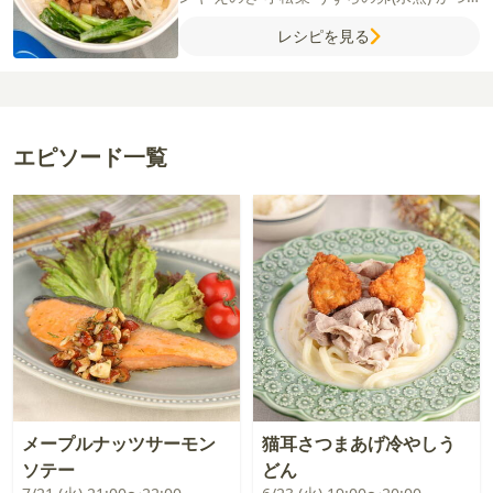
お節
塩
粗びき黒こしょう
ご飯
ごま油
レシピを見る
【A】
砂糖
醤油
酒
片栗粉
【B】
水
醤油
オ
イスターソース
砂糖
しょうが（すりおろ
し）
山椒
エピソード一覧
メープルナッツサーモン
猫耳さつまあげ冷やしう
ソテー
どん