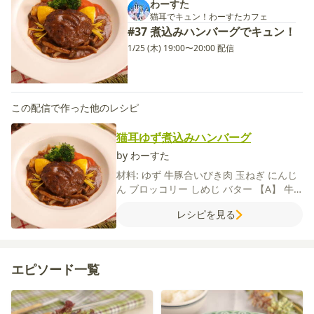
わーすた
猫耳でキュン！わーすたカフェ
#37 煮込みハンバーグでキュン！
1/25 (木) 19:00〜20:00 配信
この配信で作った他のレシピ
猫耳ゆず煮込みハンバーグ
by わーすた
材料:
ゆず
牛豚合いびき肉
玉ねぎ
にんじ
ん
ブロッコリー
しめじ
バター
【A】
牛
乳
パン粉
【B】
赤ワイン
デミグラスソー
レシピを見る
ス
コンソメ（顆粒）
塩
粗びき黒こしょう
サラダ油
エピソード一覧