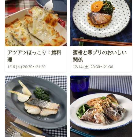
アツアツほっこり！鱈料
蜜柑と寒ブリのおいしい
理
関係
1/16 (木) 20:30〜21:30
12/14 (土) 20:30〜21:30