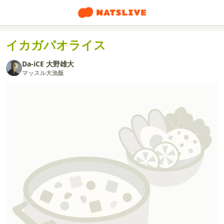
イカガパオライス
Da-iCE 大野雄大
マッスル大漁飯