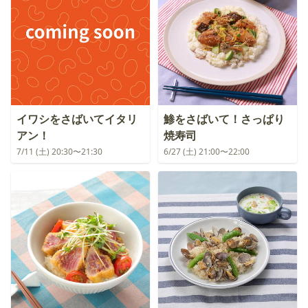
イワシをさばいてイタリ
鯵をさばいて！さっぱり
アン！
焼寿司
7/11 (土) 20:30〜21:30
6/27 (土) 21:00〜22:00