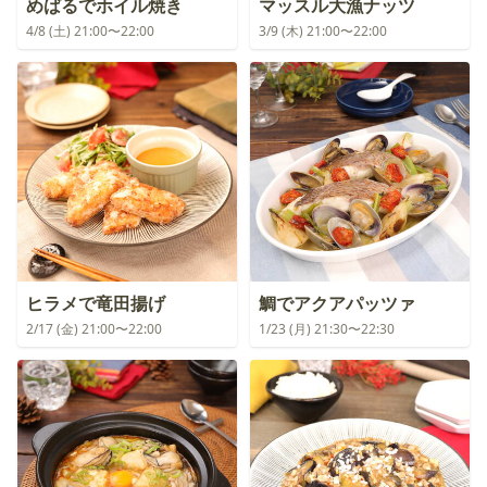
めばるでホイル焼き
マッスル大漁ナッツ
4/8 (土) 21:00〜22:00
3/9 (木) 21:00〜22:00
ヒラメで竜田揚げ
鯛でアクアパッツァ
2/17 (金) 21:00〜22:00
1/23 (月) 21:30〜22:30