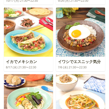
10/17 (月) 21:30〜22:30
9/26 (月) 21:30〜22:30
イカでメキシカン
イワシでエスニック気分
8/17 (水) 21:30〜22:30
7/6 (水) 21:30〜22:30