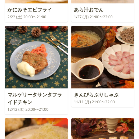
かにみそエビフライ
あら汁おでん
2/22 (土) 20:00〜21:00
1/27 (月) 21:00〜22:00
マルゲリータサンタフラ
きんぴらぶりしゃぶ
イドチキン
11/11 (月) 21:00〜22:00
12/12 (木) 20:00〜21:00