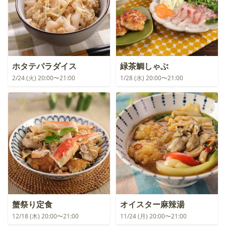
ホタテパラダイス
緑茶鯛しゃぶ
2/24 (火) 20:00〜21:00
1/28 (水) 20:00〜21:00
蟹祭り定食
オイスター麻辣湯
12/18 (木) 20:00〜21:00
11/24 (月) 20:00〜21:00