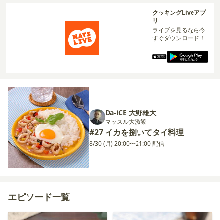
クッキングLiveアプ
リ
ライブを見るなら今
すぐダウンロード！
Da-iCE 大野雄大
マッスル大漁飯
#27 イカを捌いてタイ料理
8/30 (月) 20:00〜21:00 配信
エピソード一覧