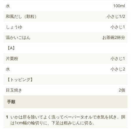
水
100ml
和風だし（顆粒）
小さじ1/2
しょうゆ
小さじ1
温かいごはん
お茶碗2杯分
【A】
片栗粉
小さじ1
水
小さじ2
【トッピング】
目玉焼き
2個
手順
1
いかは肝を除いてよく洗ってペーパータオルで水気を拭き、胴
は1cm幅の輪切りに、下足は粗みじんに切る。