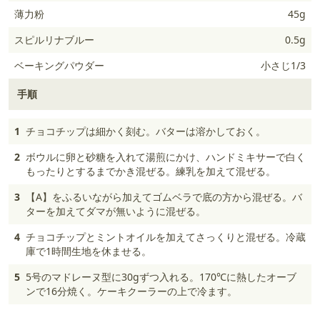
薄力粉
45g
スピルリナブルー
0.5g
ベーキングパウダー
小さじ1/3
手順
1
チョコチップは細かく刻む。バターは溶かしておく。
2
ボウルに卵と砂糖を入れて湯煎にかけ、ハンドミキサーで白く
もったりとするまでかき混ぜる。練乳を加えて混ぜる。
3
【A】をふるいながら加えてゴムベラで底の方から混ぜる。バ
ターを加えてダマが無いように混ぜる。
4
チョコチップとミントオイルを加えてさっくりと混ぜる。冷蔵
庫で1時間生地を休ませる。
5
5号のマドレーヌ型に30gずつ入れる。170℃に熱したオーブ
ンで16分焼く。ケーキクーラーの上で冷ます。