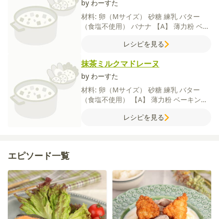
by わーすた
材料:
卵（Mサイズ）
砂糖
練乳
バター
（食塩不使用）
バナナ
【A】
薄力粉
ベー
キングパウダー
レシピを見る
抹茶ミルクマドレーヌ
by わーすた
材料:
卵（Mサイズ）
砂糖
練乳
バター
（食塩不使用）
【A】
薄力粉
ベーキング
パウダー
抹茶パウダー
レシピを見る
エピソード一覧