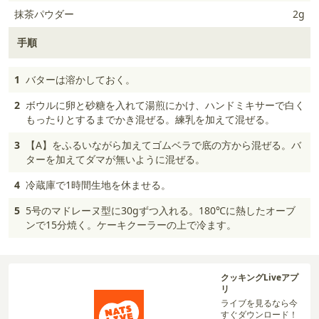
抹茶パウダー
2g
手順
1
バターは溶かしておく。
2
ボウルに卵と砂糖を入れて湯煎にかけ、ハンドミキサーで白く
もったりとするまでかき混ぜる。練乳を加えて混ぜる。
3
【A】をふるいながら加えてゴムベラで底の方から混ぜる。バ
ターを加えてダマが無いように混ぜる。
4
冷蔵庫で1時間生地を休ませる。
5
5号のマドレーヌ型に30gずつ入れる。180℃に熱したオーブ
ンで15分焼く。ケーキクーラーの上で冷ます。
クッキングLiveアプ
リ
ライブを見るなら今
すぐダウンロード！