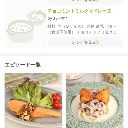
チョコミントミルクマドレーヌ
by わーすた
材料:
卵（Mサイズ）
砂糖
練乳
バター
（食塩不使用）
チョコチップ（溶けにく
いもの）
ミントオイル
【A】
薄力粉
スピ
レシピを見る
ルリナブルー
ベーキングパウダー
エピソード一覧