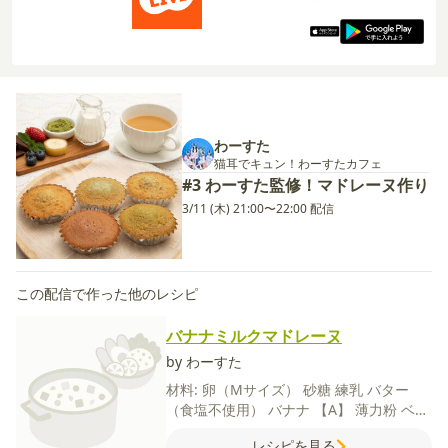
わーすた
猫耳でキュン！わーすたカフェ
#3 わーすた監修！マドレーヌ作り
3/11 (木) 21:00〜22:00 配信
この配信で作った他のレシピ
バナナミルクマドレーヌ
by わーすた
材料:
卵（Mサイズ）
砂糖
練乳
バター
（食塩不使用）
バナナ
【A】
薄力粉
ベー
キングパウダー
レシピを見る