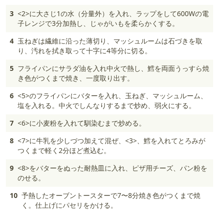
3
<2>に大さじ1の水（分量外）を入れ、ラップをして600Wの電
子レンジで3分加熱し、じゃがいもを柔らかくする。
4
玉ねぎは繊維に沿った薄切り、マッシュルームは石づきを取
り、汚れを拭き取って十字に4等分に切る。
5
フライパンにサラダ油を入れ中火で熱し、鱈を両面うっすら焼
き色がつくまで焼き、一度取り出す。
6
<5>のフライパンにバターを入れ、玉ねぎ、マッシュルーム、
塩を入れる。中火でしんなりするまで炒め、弱火にする。
7
<6>に小麦粉を入れて馴染むまで炒める。
8
<7>に牛乳を少しづつ加えて混ぜ、<3>、鱈を入れてとろみが
つくまで軽く2分ほど煮込む。
9
<8>をバターをぬった耐熱皿に入れ、ピザ用チーズ、パン粉を
のせる。
10
予熱したオーブントースターで7〜8分焼き色がつくまで焼
く。仕上げにパセリをかける。