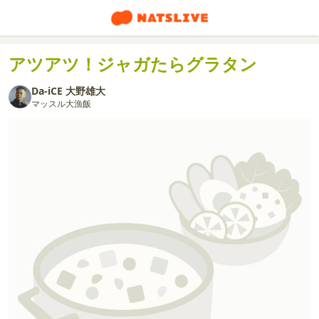
アツアツ！ジャガたらグラタン
Da-iCE 大野雄大
マッスル大漁飯