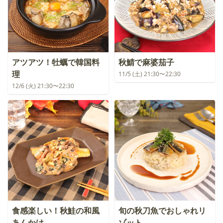
アツアツ！牡蠣で韓国料
秋鯖で麻婆茄子
理
11/5 (土) 21:30〜22:30
12/6 (火) 21:30〜22:30
食感楽しい！秋鮭の和風
旬の秋刀魚でおしゃれリ
あんかけ
ゾット