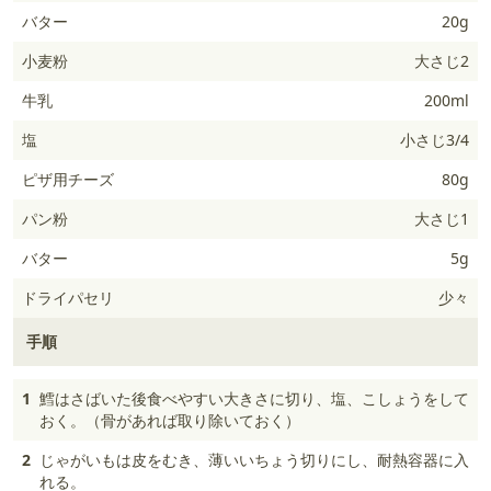
バター
20g
小麦粉
大さじ2
牛乳
200ml
塩
小さじ3/4
ピザ用チーズ
80g
パン粉
大さじ1
バター
5g
ドライパセリ
少々
手順
1
鱈はさばいた後食べやすい大きさに切り、塩、こしょうをして
おく。（骨があれば取り除いておく）
2
じゃがいもは皮をむき、薄いいちょう切りにし、耐熱容器に入
れる。