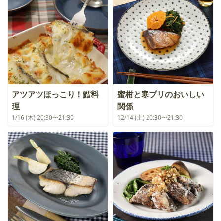
アツアツほっこり！鱈料
蜜柑と寒ブリのおいしい
理
関係
1/16 (木) 20:30〜21:30
12/14 (土) 20:30〜21:30