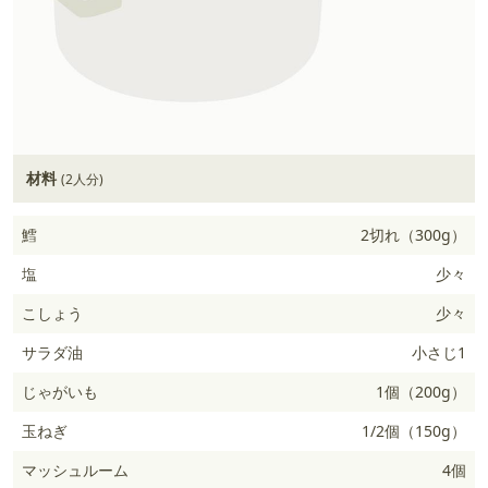
材料
(2人分)
鱈
2切れ（300g）
塩
少々
こしょう
少々
サラダ油
小さじ1
じゃがいも
1個（200g）
玉ねぎ
1/2個（150g）
マッシュルーム
4個