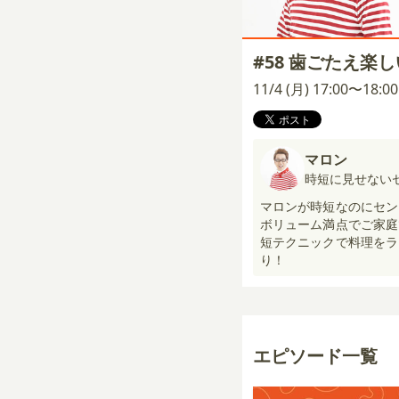
#58 歯ごたえ楽
11/4 (月) 17:00〜18:
マロン
時短に見せない
マロンが時短なのにセン
ボリューム満点でご家庭
短テクニックで料理をラ
り！
エピソード一覧