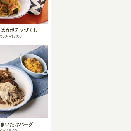
ンはカボチャづくし
17:00〜18:00
！まいたけバーグ
:00〜18:00