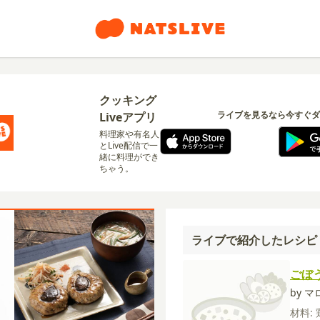
クッキング
ライブを見るなら今すぐダ
Liveアプリ
料理家や有名人
とLive配信で一
緒に料理ができ
ちゃう。
ライブで紹介したレシピ
ごぼ
by マ
材料: