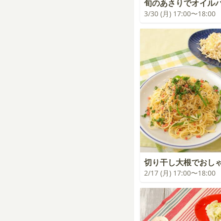
旬のあさりでオイル
3/30 (月) 17:00〜18:00
切り干し大根でおし
2/17 (月) 17:00〜18:00