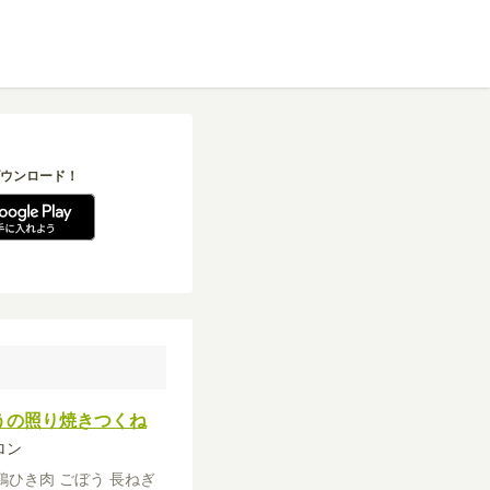
ウンロード！
うの照り焼きつくね
ロン
鶏ひき肉
ごぼう
長ねぎ