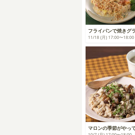
フライパンで焼きグ
11/18 (月) 17:00〜18:00
マロンの季節がやっ
10/7 (月) 17:00〜18:00