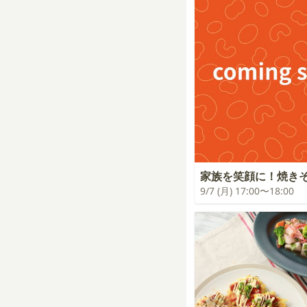
家族を笑顔に！焼き
9/7 (月) 17:00〜18:00