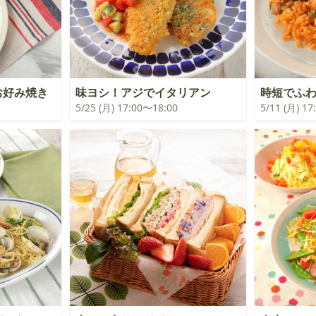
お好み焼き
味ヨシ！アジでイタリアン
時短でふ
5/25 (月) 17:00〜18:00
5/11 (月) 1