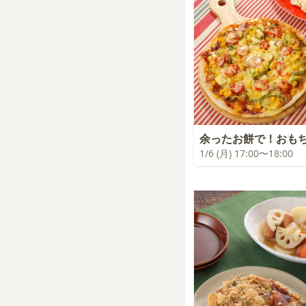
余ったお餅で！おも
1/6 (月) 17:00〜18:00