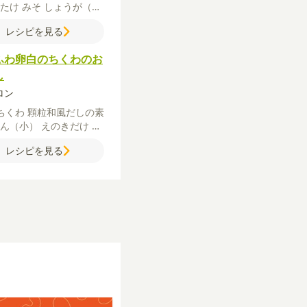
いたけ
みそ
しょうが（チ
ブ）
パン粉
片栗粉
酒
大
レシピを見る
んじん（小）
かいわれ大
ラダ油
塩
こしょう
【A】
ふわ卵白のちくわのお
白ごま
めんつゆ
しょうゆ
し
【B】
めんつゆ
しょうゆ
ん
砂糖
【C】
卵黄
めんつ
ロン
ょうゆ
みりん
ちくわ
顆粒和風だしの素
じん（小）
えのきだけ
し
が（チューブ）
しょうゆ
レシピを見る
ぎ
卵白
水
塩
【水溶き片
】
片栗粉
水