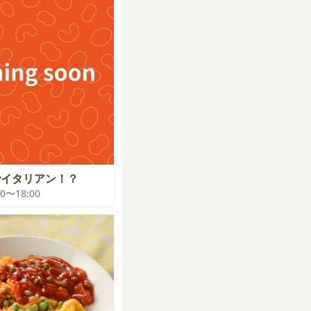
でイタリアン！？
:00〜18:00