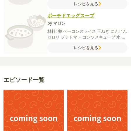
レシピを見る
き黒こしょう
ポーチドエッグスープ
by マロン
材料:
卵
ベーコンスライス
玉ねぎ
にんじん
セロリ
プチトマト
コンソメキューブ
水
オ
リーブオイル
塩
粗びき黒こしょう
レシピを見る
エピソード一覧