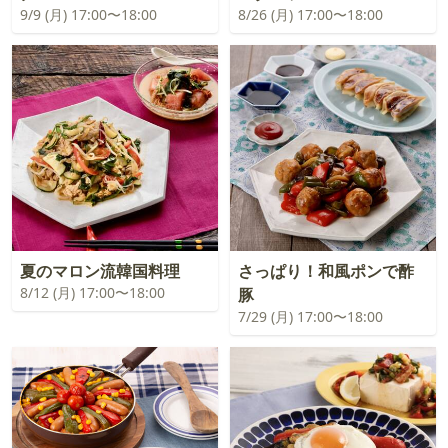
9/9 (月) 17:00〜18:00
8/26 (月) 17:00〜18:00
夏のマロン流韓国料理
さっぱり！和風ポンで酢
8/12 (月) 17:00〜18:00
豚
7/29 (月) 17:00〜18:00