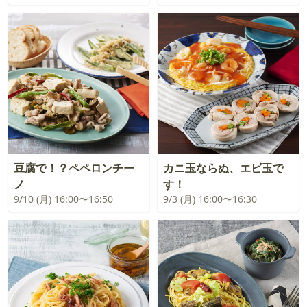
豆腐で！？ペペロンチー
カニ玉ならぬ、エビ玉で
ノ
す！
9/10 (月) 16:00〜16:50
9/3 (月) 16:00〜16:30