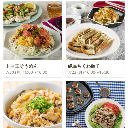
トマ玉そうめん
絶品ちくわ餃子
7/30 (月) 16:00〜16:30
7/23 (月) 16:00〜16:30