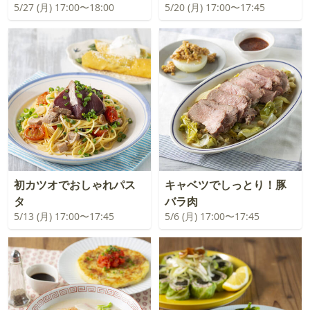
5/27 (月) 17:00〜18:00
5/20 (月) 17:00〜17:45
初カツオでおしゃれパス
キャベツでしっとり！豚
タ
バラ肉
5/13 (月) 17:00〜17:45
5/6 (月) 17:00〜17:45