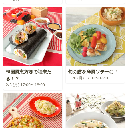
韓国風恵方巻で福来た
旬の鱈を洋風ソテーに！
1/20 (月) 17:00〜18:00
る！？
2/3 (月) 17:00〜18:00