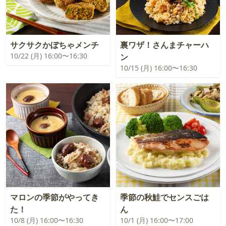
サクサクかぼちゃメンチ
裏ワザ！さんまチャーハ
10/22 (月) 16:00〜16:30
ン
10/15 (月) 16:00〜16:30
マロンの季節がやってき
季節の秋鮭でセンスごは
た！
ん
10/8 (月) 16:00〜16:30
10/1 (月) 16:00〜17:00