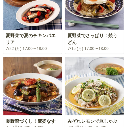
夏野菜で夏のチキンパエ
夏野菜でさっぱり！焼う
リア
どん
7/22 (月) 17:00〜18:00
7/15 (月) 17:00〜18:00
夏野菜づくし！麻婆なす
みぞれレモンで豚しゃぶ