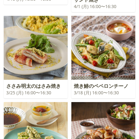
4/1 (月) 16:00〜16:30
ささみ明太のはさみ焼き
焼き鰆のペペロンチーノ
3/25 (月) 16:00〜16:30
3/18 (月) 16:00〜16:30