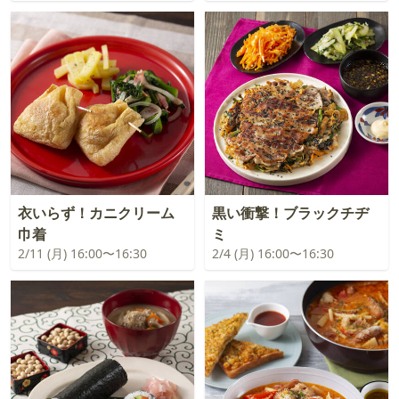
衣いらず！カニクリーム
黒い衝撃！ブラックチヂ
巾着
ミ
2/11 (月) 16:00〜16:30
2/4 (月) 16:00〜16:30