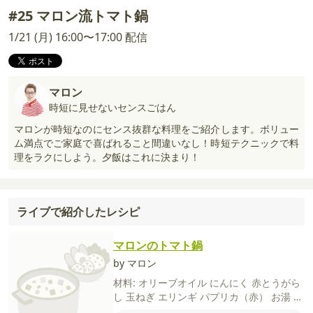
#25 マロン流トマト鍋
1/21 (月) 16:00〜17:00 配信
マロン
時短に見せないセンスごはん
マロンが時短なのにセンス抜群な料理をご紹介します。ボリュー
ム満点でご家庭で喜ばれること間違いなし！時短テクニックで料
理をラクにしよう。夕飯はこれに決まり！
ライブで紹介したレシピ
マロンのトマト鍋
by マロン
材料:
オリーブオイル
にんにく
赤とうがら
し
玉ねぎ
エリンギ
パプリカ（赤）
お湯
じ
ゃがいも
マカロニ
ホールトマト缶
ピザ用