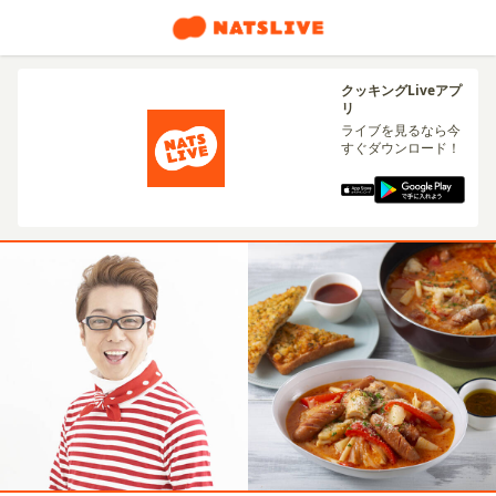
クッキングLiveアプ
リ
ライブを見るなら今
すぐダウンロード！