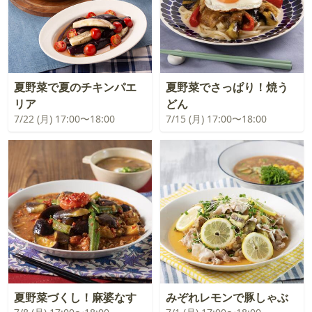
夏野菜で夏のチキンパエ
夏野菜でさっぱり！焼う
リア
どん
7/22 (月) 17:00〜18:00
7/15 (月) 17:00〜18:00
夏野菜づくし！麻婆なす
みぞれレモンで豚しゃぶ