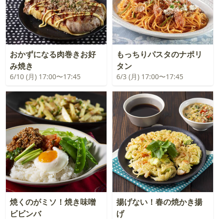
おかずになる肉巻きお好
もっちりパスタのナポリ
み焼き
タン
6/10 (月) 17:00〜17:45
6/3 (月) 17:00〜17:45
焼くのがミソ！焼き味噌
揚げない！春の焼かき揚
ビビンバ
げ