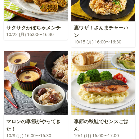
サクサクかぼちゃメンチ
裏ワザ！さんまチャーハ
10/22 (月) 16:00〜16:30
ン
10/15 (月) 16:00〜16:30
マロンの季節がやってき
季節の秋鮭でセンスごは
た！
ん
10/8 (月) 16:00〜16:30
10/1 (月) 16:00〜17:00