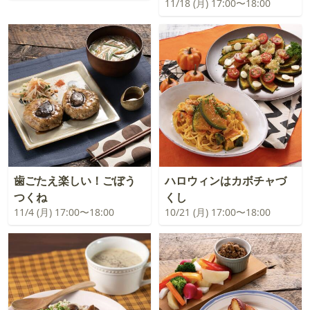
11/18 (月) 17:00〜18:00
歯ごたえ楽しい！ごぼう
ハロウィンはカボチャづ
つくね
くし
11/4 (月) 17:00〜18:00
10/21 (月) 17:00〜18:00