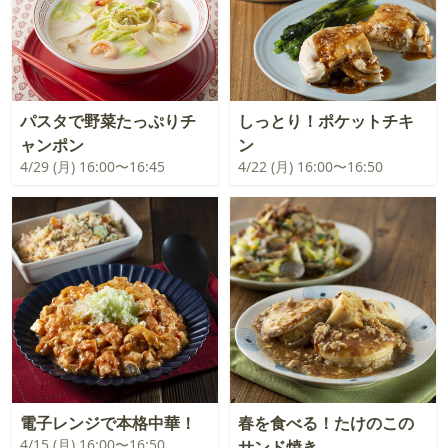
パスタで野菜たっぷりチ
しっとり！ポケットチキ
ャンポン
ン
4/29 (月) 16:00〜16:45
4/22 (月) 16:00〜16:50
電子レンジで本格中華！
春を食べる！たけのこの
4/15 (月) 16:00〜16:50
サンド焼き