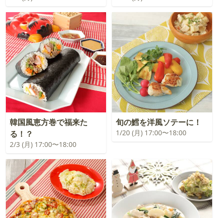
韓国風恵方巻で福来た
旬の鱈を洋風ソテーに！
1/20 (月) 17:00〜18:00
る！？
2/3 (月) 17:00〜18:00