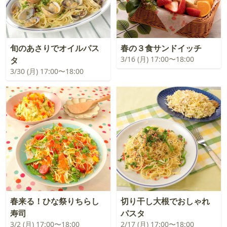
旬のあさりでオイルパス
春の３食サンドイッチ
3/16 (月) 17:00〜18:00
タ
3/30 (月) 17:00〜18:00
春来る！ひな祭りちらし
切り干し大根でおしゃれ
寿司
パスタ
3/2 (月) 17:00〜18:00
2/17 (月) 17:00〜18:00