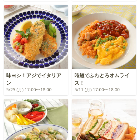
味ヨシ！アジでイタリア
時短でふわとろオムライ
ン
ス！
5/25 (月) 17:00〜18:00
5/11 (月) 17:00〜18:00