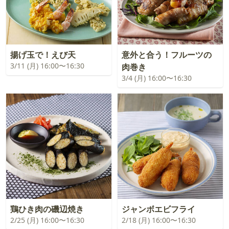
揚げ玉で！えび天
意外と合う！フルーツの
3/11 (月) 16:00〜16:30
肉巻き
3/4 (月) 16:00〜16:30
鶏ひき肉の磯辺焼き
ジャンボエビフライ
2/25 (月) 16:00〜16:30
2/18 (月) 16:00〜16:30