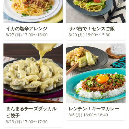
イカの塩辛アレンジ
サバ缶で！センスご飯
8/27 (月) 17:00〜18:00
8/20 (月) 15:00〜15:30
まんまるチーズダッカル
レンチン！キーマカレー
8/6 (月) 16:00〜16:40
ビ餃子
8/13 (月) 17:00〜17:30