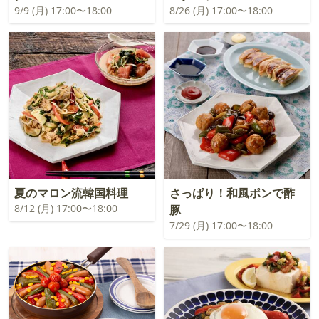
9/9 (月) 17:00〜18:00
8/26 (月) 17:00〜18:00
夏のマロン流韓国料理
さっぱり！和風ポンで酢
8/12 (月) 17:00〜18:00
豚
7/29 (月) 17:00〜18:00