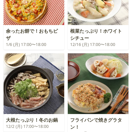
余ったお餅で！おもちピ
根菜たっぷり！ホワイト
ザ
シチュー
1/6 (月) 17:00〜18:00
12/16 (月) 17:00〜18:00
大根たっぷり！冬のお鍋
フライパンで焼きグラタ
12/2 (月) 17:00〜18:00
ン！