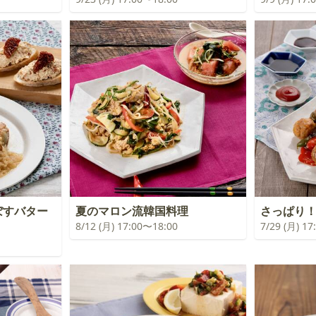
ぼすバター
夏のマロン流韓国料理
さっぱり
8/12 (月) 17:00〜18:00
7/29 (月) 1