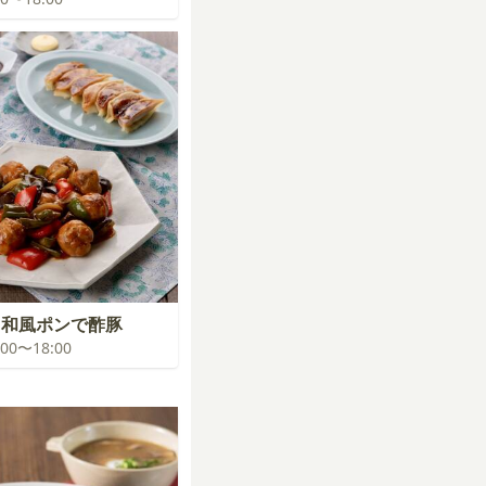
！和風ポンで酢豚
7:00〜18:00