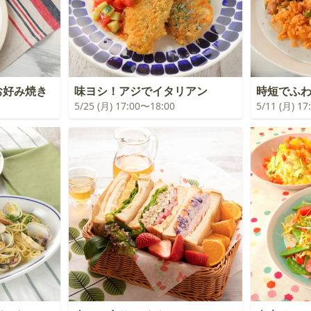
お好み焼き
味ヨシ！アジでイタリアン
時短でふ
5/25 (月) 17:00〜18:00
5/11 (月) 1