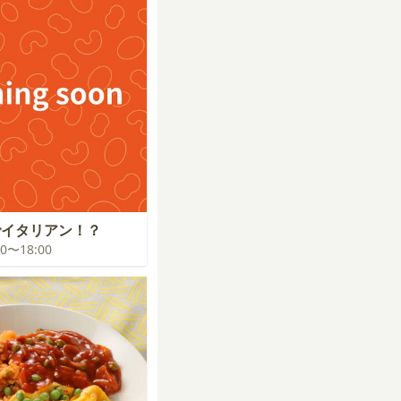
でイタリアン！？
:00〜18:00