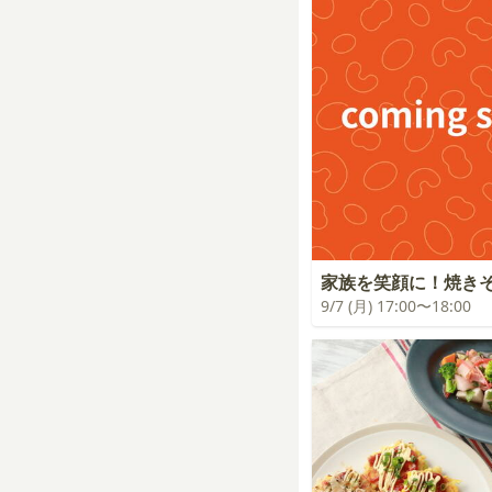
家族を笑顔に！焼き
9/7 (月) 17:00〜18:00