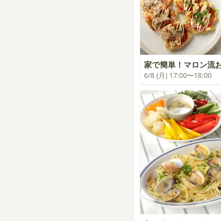
家で簡単！マロン流
6/8 (月) 17:00〜18:00