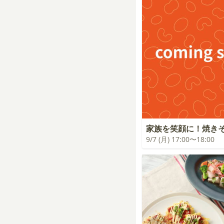
家族を笑顔に！焼き
9/7 (月) 17:00〜18:00