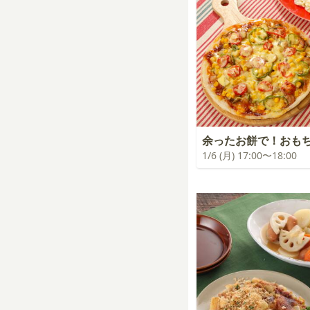
余ったお餅で！おも
1/6 (月) 17:00〜18:00