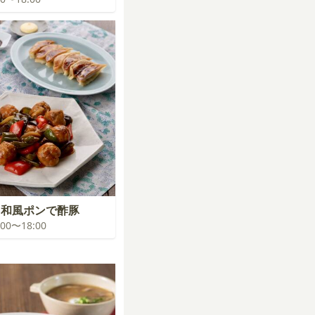
！和風ポンで酢豚
7:00〜18:00