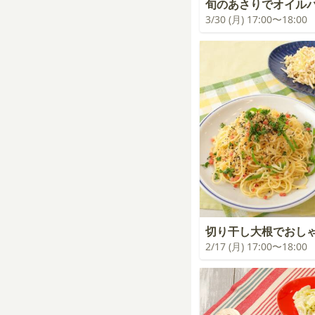
旬のあさりでオイル
3/30 (月) 17:00〜18:00
切り干し大根でおし
2/17 (月) 17:00〜18:00