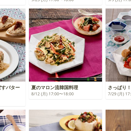
ぼすバター
夏のマロン流韓国料理
さっぱり
8/12 (月) 17:00〜18:00
7/29 (月) 1