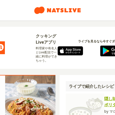
クッキング
ライブを見るなら今すぐダ
Liveアプリ
料理家や有名人
とLive配信で一
緒に料理ができ
ちゃう。
ライブで紹介したレシピ
隠し
ポリ
by マ